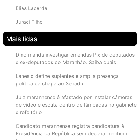
Elias Lacerda
Juraci Filho
Mais lidas
Dino manda investigar emendas Pix de deputados
e ex-deputados do Maranhão. Saiba quais
Lahesio define suplentes e amplia presença
política da chapa ao Senado
Juiz maranhense é afastado por instalar câmeras
de vídeo e escuta dentro de lâmpadas no gabinete
e refeitório
Candidato maranhense registra candidatura à
Presidência da República sem declarar nenhum