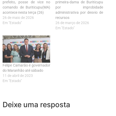
prefeito, posse de vice no
primeira-dama de Buriticupu
comando de Buriticupu(MA)
por improbidade
acontece nesta terça (26)
administrativa por desvio de
26 de maio de 2026
recursos
Em "Estado"
26 de março de 2026
Em "Estado"
Felipe Camarão é governador
do Maranhão até sábado
11 de abril de 2023
Em "Estado"
Deixe uma resposta