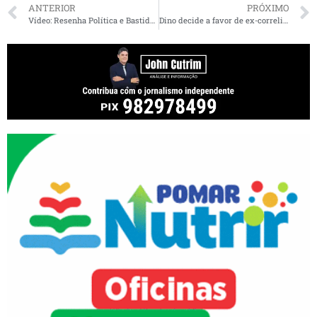
ANTERIOR
PRÓXIMO
Vídeo: Resenha Política e Bastidores ao Vivo quente da política
Dino decide a favor de ex-correligionário e tira adversários da disputa pelo Governo