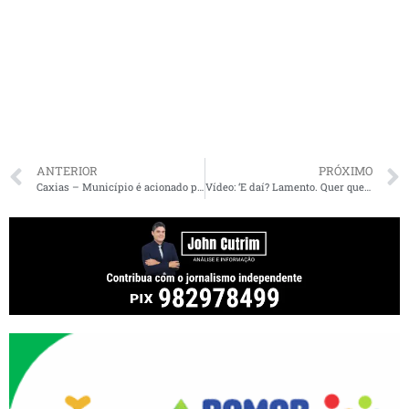
ANTERIOR
PRÓXIMO
Caxias – Município é acionado por não divulgar dados no Portal da Transparência
Vídeo: ‘E daí? Lamento. Quer que eu faça o quê?’, reage Bolsonaro após número recorde de mortes por coronavírus