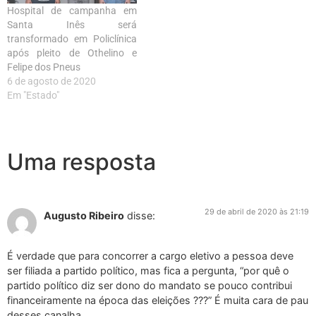
Hospital de campanha em
Santa Inês será
transformado em Policlínica
após pleito de Othelino e
Felipe dos Pneus
6 de agosto de 2020
Em "Estado"
Uma resposta
29 de abril de 2020 às 21:19
Augusto Ribeiro
disse:
É verdade que para concorrer a cargo eletivo a pessoa deve
ser filiada a partido político, mas fica a pergunta, “por quê o
partido político diz ser dono do mandato se pouco contribui
financeiramente na época das eleições ???” É muita cara de pau
desses canalha….