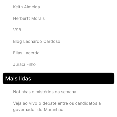
Keith Almeida
Herbertt Morais
V98
Blog Leonardo Cardoso
Elias Lacerda
Juraci Filho
Mais lidas
Notinhas e mistérios da semana
Veja ao vivo o debate entre os candidatos a
governador do Maranhão