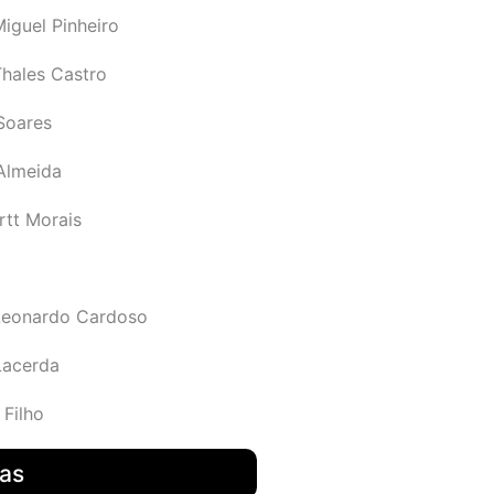
iguel Pinheiro
Thales Castro
Soares
 Almeida
rtt Morais
Leonardo Cardoso
Lacerda
 Filho
das