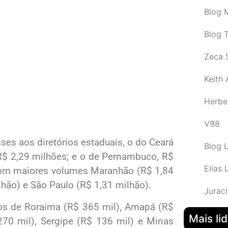
Blog M
Blog 
Zeca 
Keith
Herbe
V98
es aos diretórios estaduais, o do Ceará
Blog 
 R$ 2,29 milhões; e o de Pernambuco, R$
Elias 
com maiores volumes Maranhão (R$ 1,84
lhão) e São Paulo (R$ 1,31 milhão).
Juraci
ios de Roraima (R$ 365 mil), Amapá (R$
Mais li
 270 mil), Sergipe (R$ 136 mil) e Minas