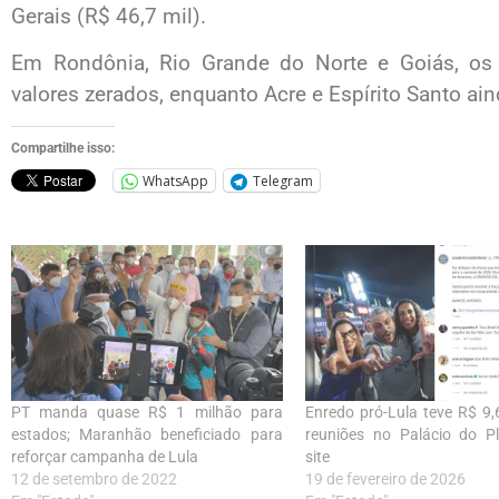
Gerais (R$ 46,7 mil).
Em Rondônia, Rio Grande do Norte e Goiás, os
valores zerados, enquanto Acre e Espírito Santo a
Compartilhe isso:
WhatsApp
Telegram
PT manda quase R$ 1 milhão para
Enredo pró-Lula teve R$ 9,
estados; Maranhão beneficiado para
reuniões no Palácio do Pl
reforçar campanha de Lula
site
12 de setembro de 2022
19 de fevereiro de 2026