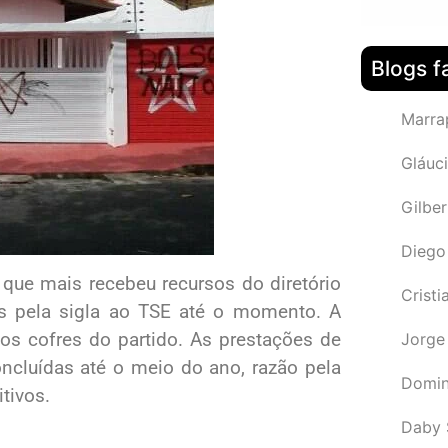
Blogs f
Marra
Gláuci
Gilbe
Diego
 que mais recebeu recursos do diretório
Cristi
s pela sigla ao TSE até o momento. A
dos cofres do partido. As prestações de
Jorge
oncluídas até o meio do ano, razão pela
Domin
tivos.
Daby 