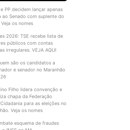
 e PP decidem lançar apenas
a ao Senado com suplente do
 Veja os nomes
es 2026: TSE recebe lista de
res públicos com contas
as irregulares. VEJA AQUI
quem são os candidatos a
nador e senador no Maranhão
026
ino Filho lidera convenção e
liza chapa da Federação
Cidadania para as eleições no
hão. Veja os nomes
mbate esquema de fraudes
a o INSS no MA