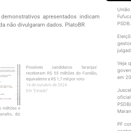
União
 demonstrativos apresentados indicam
Fufuc
PSDB.
inda não divulgaram dados. PlatoBR
Eleiçõ
gesto
julgad
Veja 
Possíveis candidatos ‘laranjas’
gover
receberam R$ 55 milhões do Fundão,
em 2
equivalente a R$ 1,7 mil por voto
14 de outubro de 2024
Juscel
Em "Estado"
oficia
PSDB/
6 milhões e
Maran
analto, diz
PF co
contr