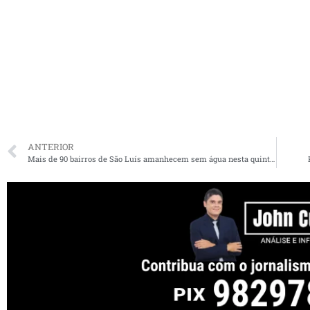
ANTERIOR
Mais de 90 bairros de São Luís amanhecem sem água nesta quinta-feira. Veja quais