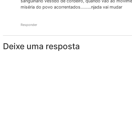
sanguinário vestido de cordeiro, quando vão ao movimen
miséria do povo acorrentados………njada vai mudar
Responder
Deixe uma resposta