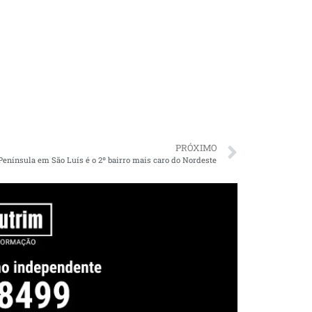
PRÓXIMO
Península em São Luís é o 2º bairro mais caro do Nordeste