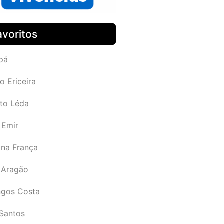
avoritos
pá
o Ericeira
rto Léda
 Emir
ana França
 Aragão
gos Costa
Santos