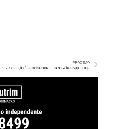
PRÓXIMO
Dino cita movimentação financeira, conversas no WhatsApp e saques fracionados como ‘indícios robustos’ de desvios em gabinetes de deputados do PL