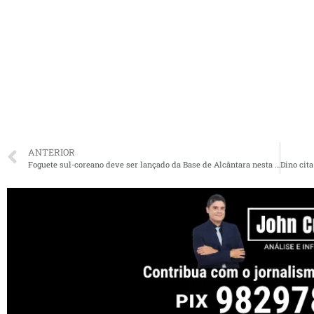
ANTERIOR
Foguete sul-coreano deve ser lançado da Base de Alcântara nesta sexta-feira (19)