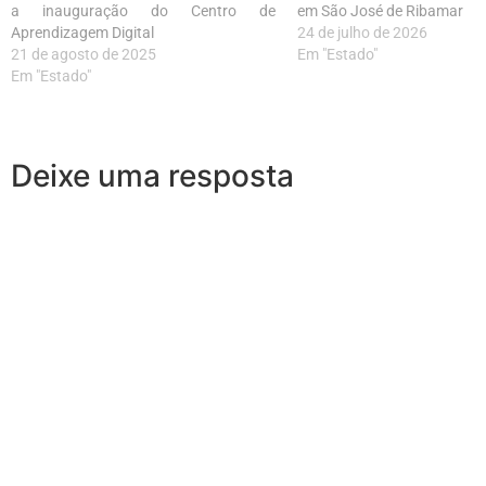
a inauguração do Centro de
em São José de Ribamar
Aprendizagem Digital
24 de julho de 2026
21 de agosto de 2025
Em "Estado"
Em "Estado"
Deixe uma resposta