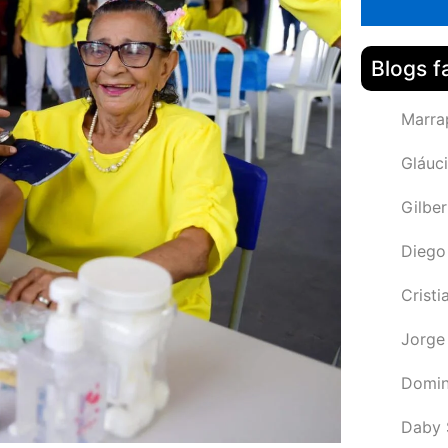
Blogs f
Marra
Gláuci
Gilbe
Diego
Cristi
Jorge
Domin
Daby 