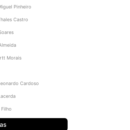
iguel Pinheiro
Thales Castro
Soares
 Almeida
rtt Morais
Leonardo Cardoso
Lacerda
 Filho
das