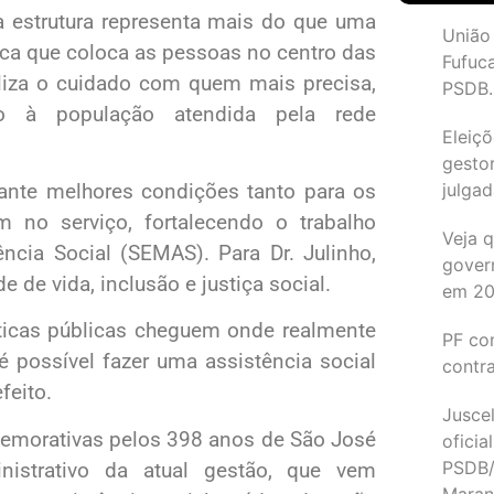
va estrutura representa mais do que uma
União
lica que coloca as pessoas no centro das
Fufuc
oliza o cuidado com quem mais precisa,
PSDB.
to à população atendida pela rede
Eleiçõ
gesto
julgad
rante melhores condições tanto para os
m no serviço, fortalecendo o trabalho
Veja 
ência Social (SEMAS). Para Dr. Julinho,
gover
e de vida, inclusão e justiça social.
em 2
líticas públicas cheguem onde realmente
PF co
é possível fazer uma assistência social
contr
feito.
Juscel
memorativas pelos 398 anos de São José
oficia
PSDB/
inistrativo da atual gestão, que vem
Maran