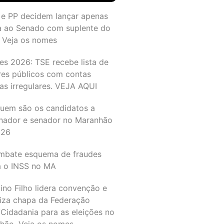
 e PP decidem lançar apenas
a ao Senado com suplente do
 Veja os nomes
es 2026: TSE recebe lista de
res públicos com contas
as irregulares. VEJA AQUI
quem são os candidatos a
nador e senador no Maranhão
026
mbate esquema de fraudes
a o INSS no MA
ino Filho lidera convenção e
liza chapa da Federação
Cidadania para as eleições no
hão. Veja os nomes