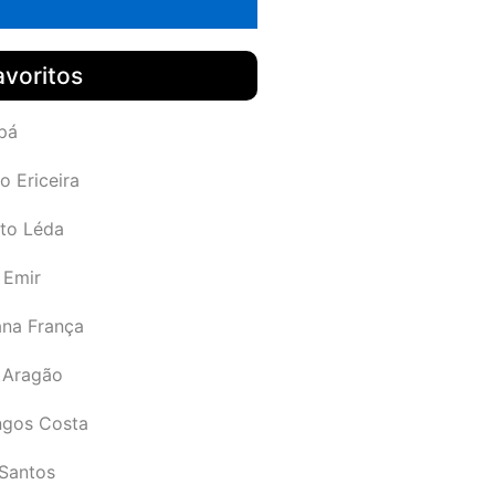
avoritos
pá
o Ericeira
rto Léda
 Emir
ana França
 Aragão
gos Costa
Santos