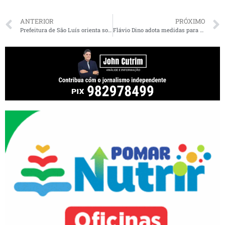
ANTERIOR
PRÓXIMO
Prefeitura de São Luís orienta sobre auxílio emergencial a ser pago pelo Governo Federal em decorrência da Covid-19
Flávio Dino adota medidas para restringir viagens na Semana Santa