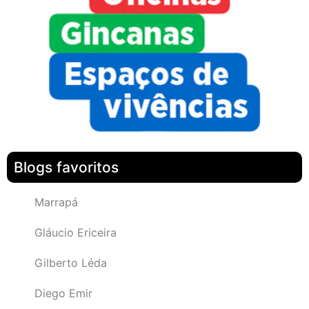
Blogs favoritos
Marrapá
Gláucio Ericeira
Gilberto Léda
Diego Emir