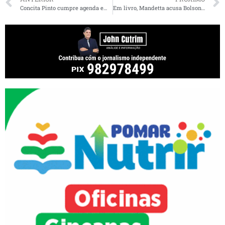
Concita Pinto cumpre agenda em São Luís e reúne com lideranças
Em livro, Mandetta acusa Bolsonaro de negacionismo e Onyx de gravar deputados