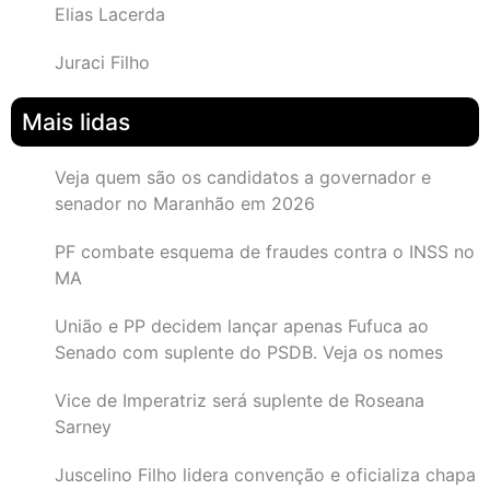
Elias Lacerda
Juraci Filho
Mais lidas
Veja quem são os candidatos a governador e
senador no Maranhão em 2026
PF combate esquema de fraudes contra o INSS no
MA
União e PP decidem lançar apenas Fufuca ao
Senado com suplente do PSDB. Veja os nomes
Vice de Imperatriz será suplente de Roseana
Sarney
Juscelino Filho lidera convenção e oficializa chapa