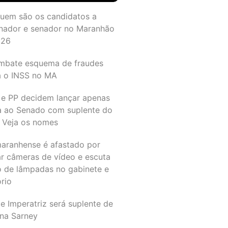
quem são os candidatos a
nador e senador no Maranhão
026
mbate esquema de fraudes
a o INSS no MA
 e PP decidem lançar apenas
a ao Senado com suplente do
 Veja os nomes
maranhense é afastado por
ar câmeras de vídeo e escuta
o de lâmpadas no gabinete e
ório
e Imperatriz será suplente de
na Sarney