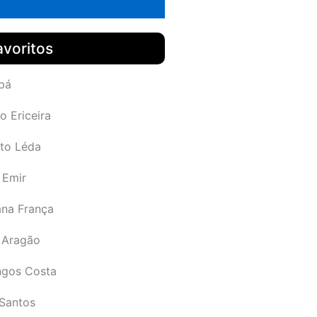
avoritos
pá
o Ericeira
rto Léda
 Emir
ana França
 Aragão
gos Costa
Santos