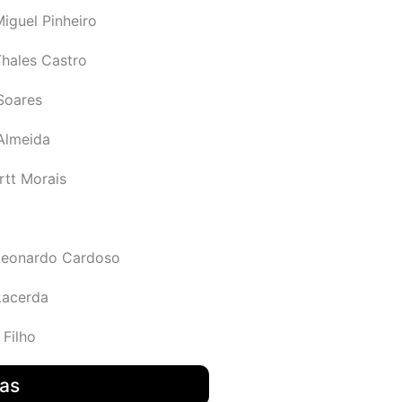
iguel Pinheiro
Thales Castro
Soares
 Almeida
rtt Morais
Leonardo Cardoso
Lacerda
 Filho
das