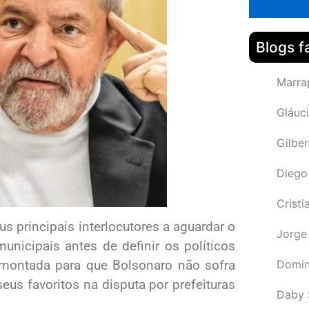
Blogs f
Marra
Gláuci
Gilbe
Diego
Cristi
s principais interlocutores a aguardar o
Jorge
nicipais antes de definir os políticos
i montada para que Bolsonaro não sofra
Domin
eus favoritos na disputa por prefeituras
Daby 