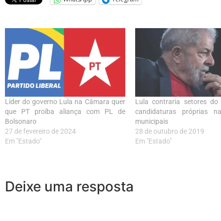
Líder do governo Lula na Câmara quer
Lula contraria setores do
que PT proíba aliança com PL de
candidaturas próprias na
Bolsonaro
municipais
27 de fevereiro de 2024
28 de outubro de 2019
Em "Estado"
Em "Estado"
Deixe uma resposta