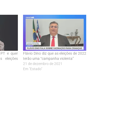
 PT e quer
Flávio Dino diz que as eleições de 2022
s eleições
terão uma “campanha violenta”
21 de dezembro de 2021
Em "Estado"