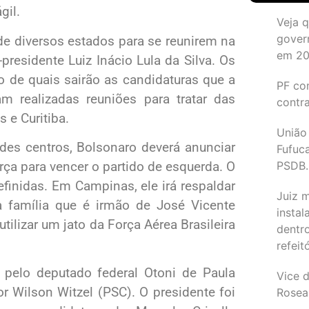
gil.
Veja 
gover
de diversos estados para se reunirem na
em 2
residente Luiz Inácio Lula da Silva. Os
 de quais sairão as candidaturas que a
PF co
am realizadas reuniões para tratar das
contr
s e Curitiba.
União
des centros, Bolsonaro deverá anunciar
Fufuc
PSDB.
rça para vencer o partido de esquerda. O
finidas. Em Campinas, ele irá respaldar
Juiz 
 família que é irmão de José Vicente
instal
tilizar um jato da Força Aérea Brasileira
dentr
refeit
 pelo deputado federal Otoni de Paula
Vice d
r Wilson Witzel (PSC). O presidente foi
Rosea