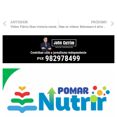
ANTERIOR
PRÓXIMO
Vídeo: Flávio Dino vistoria instalações do Hospital Genésio Rêgo que receberão pacientes com coronavírus
Veja os vídeos: Bolsonaro é alvo de panelaços em bairros de São Luís