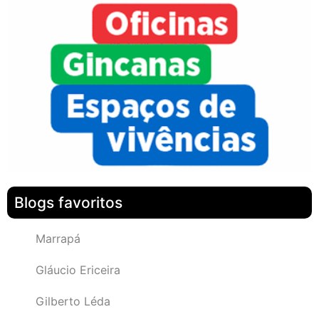
Blogs favoritos
Marrapá
Gláucio Ericeira
Gilberto Léda