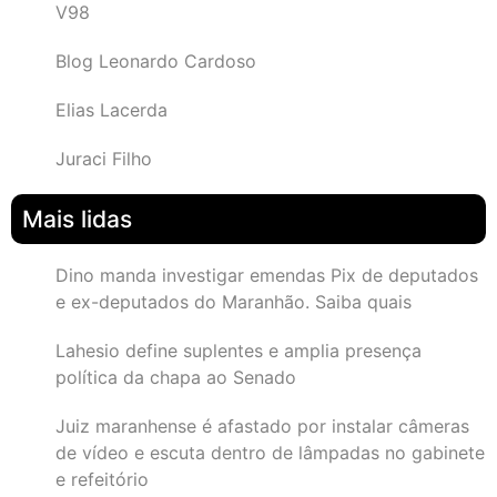
V98
Blog Leonardo Cardoso
Elias Lacerda
Juraci Filho
Mais lidas
Dino manda investigar emendas Pix de deputados
e ex-deputados do Maranhão. Saiba quais
Lahesio define suplentes e amplia presença
política da chapa ao Senado
Juiz maranhense é afastado por instalar câmeras
de vídeo e escuta dentro de lâmpadas no gabinete
e refeitório