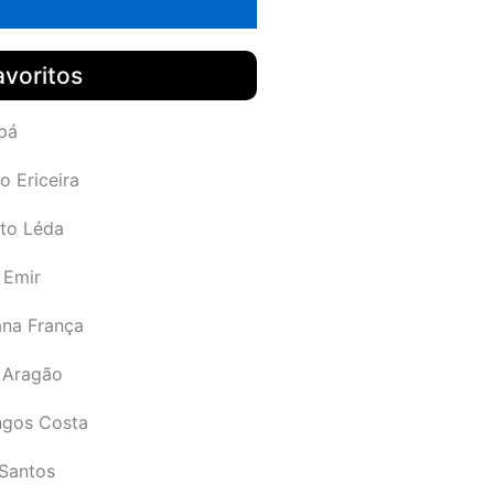
avoritos
pá
o Ericeira
rto Léda
 Emir
ana França
 Aragão
gos Costa
Santos