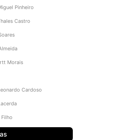
iguel Pinheiro
Thales Castro
Soares
 Almeida
rtt Morais
Leonardo Cardoso
Lacerda
 Filho
das