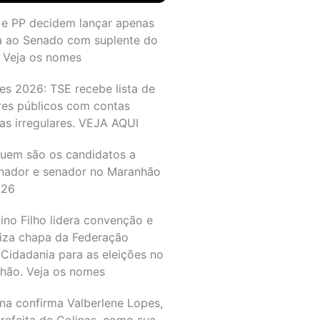
 e PP decidem lançar apenas
a ao Senado com suplente do
 Veja os nomes
es 2026: TSE recebe lista de
res públicos com contas
as irregulares. VEJA AQUI
quem são os candidatos a
nador e senador no Maranhão
026
ino Filho lidera convenção e
liza chapa da Federação
Cidadania para as eleições no
hão. Veja os nomes
na confirma Valberlene Lopes,
refeita de Colinas, como sua