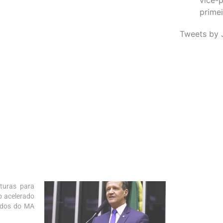
primei
Tweets by 
turas para
to acelerado
ados do MA