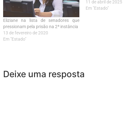
11 de abril de 2025
Em "Estado"
Eliziane na lista de senadores que
pressionam pela prisão na 2ª instância
13 de fevereiro de 2020
Em "Estado"
Deixe uma resposta