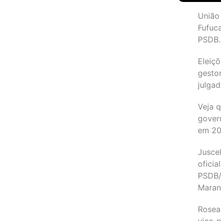
União
Fufuc
PSDB.
Eleiçõ
gesto
julgad
Veja 
gover
em 2
Juscel
oficia
PSDB/
Maran
Rosea
vice-p