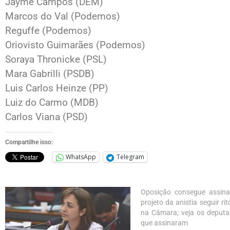
Jayme Campos (DEM)
Marcos do Val (Podemos)
Reguffe (Podemos)
Oriovisto Guimarães (Podemos)
Soraya Thronicke (PSL)
Mara Gabrilli (PSDB)
Luis Carlos Heinze (PP)
Luiz do Carmo (MDB)
Carlos Viana (PSD)
Compartilhe isso:
WhatsApp
Telegram
Oposição consegue assina
projeto da anistia seguir ri
na Câmara; veja os deput
que assinaram