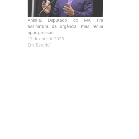
Anistia: Deputado do MA tira
assinatura da urgência, mas recua
após pressão
17 de abril de 2025
Em "Estado"