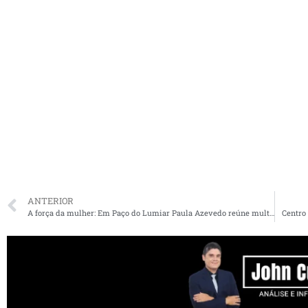
ANTERIOR
A força da mulher: Em Paço do Lumiar Paula Azevedo reúne multidão no Movimento 65
Centro