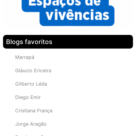
Blogs favoritos
Marrapá
Gláucio Ericeira
Gilberto Léda
Diego Emir
Cristiana França
Jorge Aragão