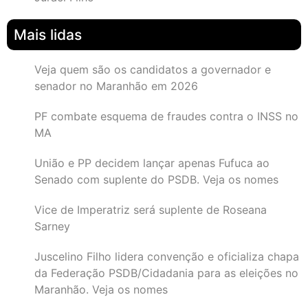
Mais lidas
Veja quem são os candidatos a governador e
senador no Maranhão em 2026
PF combate esquema de fraudes contra o INSS no
MA
União e PP decidem lançar apenas Fufuca ao
Senado com suplente do PSDB. Veja os nomes
Vice de Imperatriz será suplente de Roseana
Sarney
Juscelino Filho lidera convenção e oficializa chapa
da Federação PSDB/Cidadania para as eleições no
Maranhão. Veja os nomes