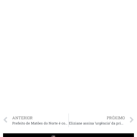
ANTERIOR
PRÓXIMO
Prefeito de Matões do Norte é condenado por contratar serviços de transporte sem licitação
Eliziane assina ‘urgência’ da prisão na 2ª instância