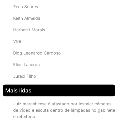
Zeca Soares
Keith Almeida
Herbertt Morais
V98
Blog Leonardo Cardoso
Elias Lacerda
Juraci Filho
Mais lidas
Juiz maranhense é afastado por instalar câmeras
de vídeo e escuta dentro de lâmpadas no gabinete
e refeitório