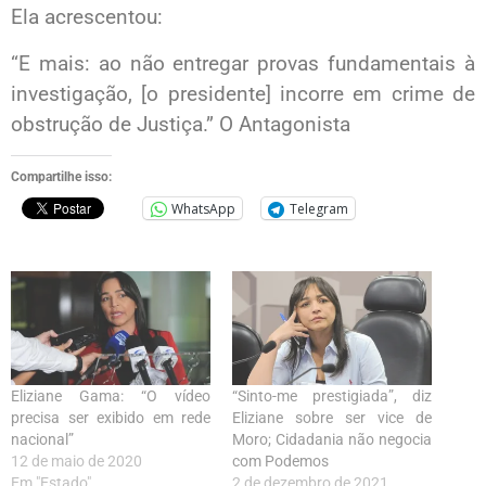
Ela acrescentou:
“E mais: ao não entregar provas fundamentais à
investigação, [o presidente] incorre em crime de
obstrução de Justiça.” O Antagonista
Compartilhe isso:
WhatsApp
Telegram
Eliziane Gama: “O vídeo
“Sinto-me prestigiada”, diz
precisa ser exibido em rede
Eliziane sobre ser vice de
nacional”
Moro; Cidadania não negocia
12 de maio de 2020
com Podemos
Em "Estado"
2 de dezembro de 2021