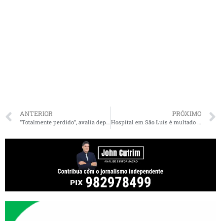
ANTERIOR
PRÓXIMO
“Totalmente perdido”, avalia deputado do MA sobre comando de Nelson Teich
Hospital em São Luís é multado por não informar quantidade de leitos disponíveis para pacientes com Covid-19