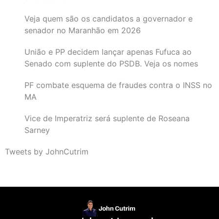
Veja quem são os candidatos a governador e
senador no Maranhão em 2026
União e PP decidem lançar apenas Fufuca ao
Senado com suplente do PSDB. Veja os nomes
PF combate esquema de fraudes contra o INSS no
MA
Vice de Imperatriz será suplente de Roseana
Sarney
Tweets by JohnCutrim