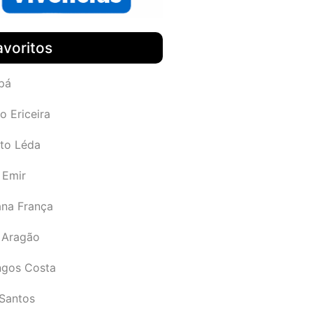
avoritos
pá
o Ericeira
rto Léda
 Emir
ana França
 Aragão
gos Costa
Santos