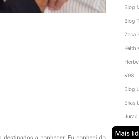
Blog M
Blog 
Zeca 
Keith
Herbe
V98
Blog 
Elias 
Juraci
Mais li
destinados a conhecer. Eu conheci do