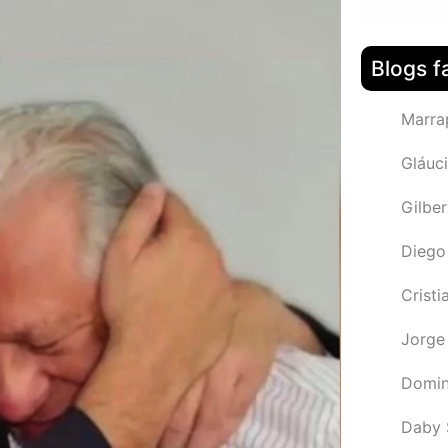
Blogs f
Marra
Gláuci
Gilbe
Diego
Cristi
Jorge
Domin
Daby 