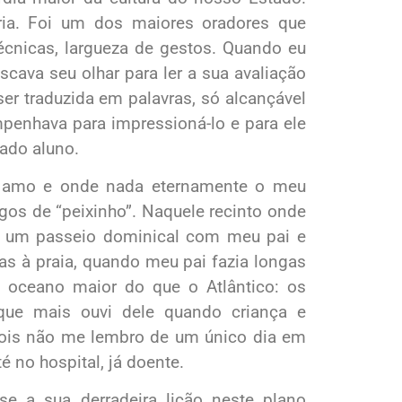
ria. Foi um dos maiores oradores que
técnicas, largueza de gestos. Quando eu
scava seu olhar para ler a sua avaliação
er traduzida em palavras, só alcançável
penhava para impressioná-lo e para ele
cado aluno.
o amo e onde nada eternamente o meu
os de “peixinho”. Naquele recinto onde
á um passeio dominical com meu pai e
as à praia, quando meu pai fazia longas
 oceano maior do que o Atlântico: os
 que mais ouvi dele quando criança e
pois não me lembro de um único dia em
é no hospital, já doente.
e a sua derradeira lição neste plano