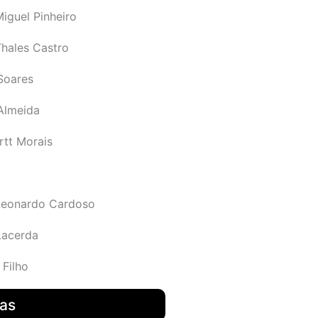
iguel Pinheiro
Thales Castro
Soares
 Almeida
rtt Morais
Leonardo Cardoso
Lacerda
 Filho
das