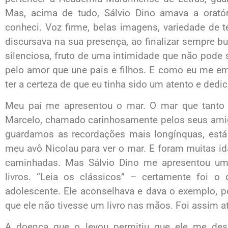
Mas, acima de tudo, Sálvio Dino amava a orató
conheci. Voz firme, belas imagens, variedade de 
discursava na sua presença, ao finalizar sempre bu
silenciosa, fruto de uma intimidade que não pode s
pelo amor que une pais e filhos. E como eu me em
ter a certeza de que eu tinha sido um atento e dedi
Meu pai me apresentou o mar. O mar que tant
Marcelo, chamado carinhosamente pelos seus amig
guardamos as recordações mais longínquas, est
meu avô Nicolau para ver o mar. E foram muitas id
caminhadas. Mas Sálvio Dino me apresentou um
livros. “Leia os clássicos” – certamente foi o
adolescente. Ele aconselhava e dava o exemplo, 
que ele não tivesse um livro nas mãos. Foi assim at
A doença que o levou permitiu que ele me dess