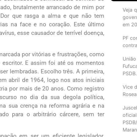
mado, brutalmente arrancado de mim por
Veja 
. Dor que rasga a alma e que não tem
gover
rias na face e no coração. Este último
em 2
írus, esse causador de terrível doença,
PF co
contr
marcada por vitórias e frustrações, como
União
e escritor. E assim foi até os momentos
Fufuc
er lembradas. Escolho três. A primeira,
PSDB.
m abril de 1964, logo nos atos iniciais
Vice d
tria por mais de 20 anos. Como registro
Rosea
iscurso no dia da sua degola política,
ma sua crença na reforma agrária e na
Juscel
ado para o arbitrário cárcere, sem ter
oficia
PSDB/
Maran
ação em ser um eficiente legislador,