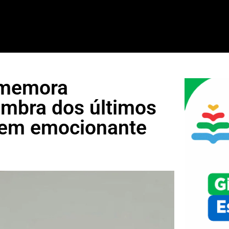
rememora
embra dos últimos
gem emocionante