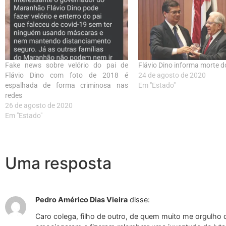
Fake news sobre velório do pai de
Flávio Dino informa morte d
Flávio Dino com foto de 2018 é
24 de agosto de 2020
espalhada de forma criminosa nas
Em "Estado"
redes
26 de agosto de 2020
Em "Estado"
Uma resposta
Pedro Américo Dias Vieira
disse:
Caro colega, filho de outro, de quem muito me orgulho 