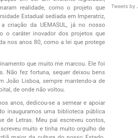
Tweets by 
naram realidade, como o projeto que
rsidade Estadual sediada em Imperatriz,
om a criação da UEMASUL, já no nosso
o o caráter inovador dos projetos que
nda nos anos 80, como a lei que protege
nsinamento que muito me marcou. Ele foi
s. Não fez fortuna, sequer deixou bens
em João Lisboa, sempre mantendo-a de
pital, de onde não voltou.
imos anos, dedicou-se a semear e apoiar
do inauguramos uma biblioteca pública
 de Letras. Meu pai escreveu contos,
 Escreveu muito e tinha muito orgulho de
diã maior da cultura do nosso Estado.