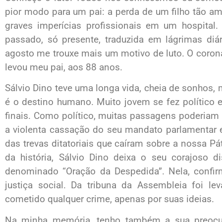
pior modo para um pai: a perda de um filho tão a
graves imperícias profissionais em um hospital
passado, só presente, traduzida em lágrimas diá
agosto me trouxe mais um motivo de luto. O coronav
levou meu pai, aos 88 anos.
Sálvio Dino teve uma longa vida, cheia de sonhos, 
é o destino humano. Muito jovem se fez político 
finais. Como político, muitas passagens poderiam s
a violenta cassação do seu mandato parlamentar e
das trevas ditatoriais que caíram sobre a nossa Pá
da história, Sálvio Dino deixa o seu corajoso d
denominado “Oração da Despedida”. Nela, confir
justiça social. Da tribuna da Assembleia foi lev
cometido qualquer crime, apenas por suas ideias.
Na minha memória, tenho também a sua preocup