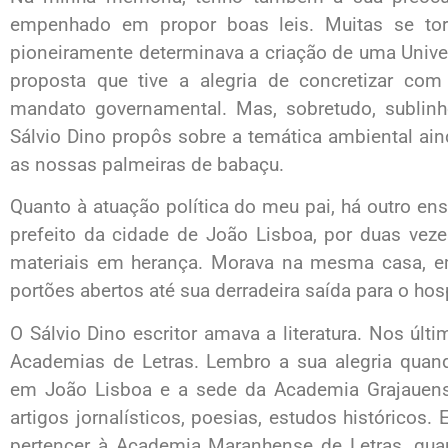
empenhado em propor boas leis. Muitas se tor
pioneiramente determinava a criação de uma Unive
proposta que tive a alegria de concretizar c
mandato governamental. Mas, sobretudo, sublinh
Sálvio Dino propôs sobre a temática ambiental ai
as nossas palmeiras de babaçu.
Quanto à atuação política do meu pai, há outro e
prefeito da cidade de João Lisboa, por duas veze
materiais em herança. Morava na mesma casa, 
portões abertos até sua derradeira saída para o hos
O Sálvio Dino escritor amava a literatura. Nos últ
Academias de Letras. Lembro a sua alegria quan
em João Lisboa e a sede da Academia Grajauense
artigos jornalísticos, poesias, estudos históricos.
pertencer à Academia Maranhense de Letras, guar