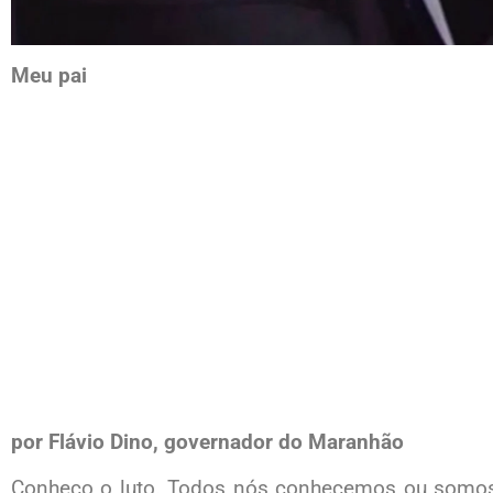
Meu pai
por Flávio Dino, governador do Maranhão
Conheço o luto. Todos nós conhecemos ou somos 