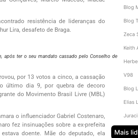
Blog M
Blog 
ontrado resistência de lideranças do
hur Lira, desafeto de Braga.
Zeca 
Keith
, após ter o seu mandato cassado pelo Conselho de
Herbe
V98
ovou, por 13 votos a cinco, a cassação
o último dia 9, por quebra de decoro
Blog 
egrante do Movimento Brasil Livre (MBL)
Elias 
mara o influenciador Gabriel Costenaro,
Juraci
aro fez insinuações sobre a ex-prefeita
Mais li
 estava doente. Mãe do deputado, ela