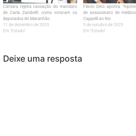
Câmara rejeita cassação do mandato
Flávio Dino aponta “hipótes
de Carla Zambelli: como votaram os
de assassinato de médic
deputados do Maranhão
Cappelli ao Rio
11 de dezembro de 2025
5 de outubro de 2023
Em "Estado"
Em "Estado"
Deixe uma resposta