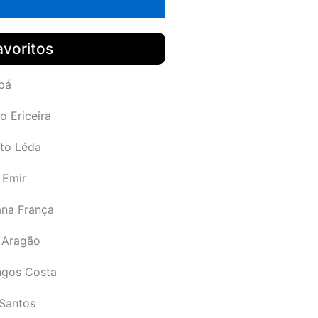
avoritos
pá
o Ericeira
rto Léda
 Emir
ana França
 Aragão
gos Costa
Santos