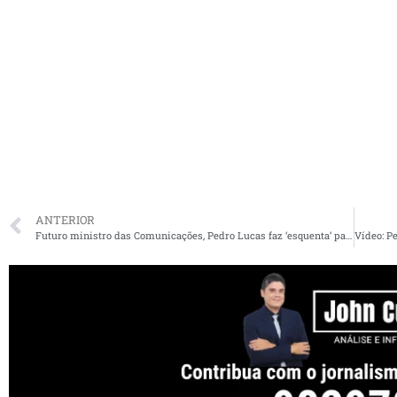
ANTERIOR
Futuro ministro das Comunicações, Pedro Lucas faz ‘esquenta’ para o cargo