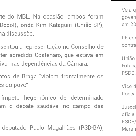
Veja 
ante do MBL. Na ocasião, ambos foram
gover
em 2
Depol), onde Kim Kataguiri (União-SP),
a discussão.
PF co
contr
sentou a representação no Conselho de
ter agredido Costenaro, que estava em
União
tivo, nas dependências da Câmara.
Fufuc
PSDB.
tos de Braga “violam frontalmente os
s do povo”.
Vice d
Rosea
 ímpeto hegemônico de determinado
ham o debate saudável no campo das
Juscel
oficia
PSDB/
o deputado Paulo Magalhães (PSD-BA),
Maran