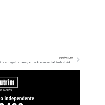
PRÓXIMO
Vídeo: Peixe estragado e desorganização marcam início de distribuição do alimento em cidades do MA