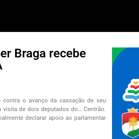
er Braga recebe
A
o contra o avanço da cassação de seu
a visita de dois deputados do… Centrão.
oalmente declarar apoio ao parlamentar