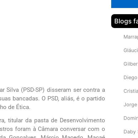
Blogs f
Marra
Gláuci
Gilbe
Diego
 Silva (PSD-SP) disseram ser contra a
Cristi
as bancadas. O PSD, aliás, é o partido
Jorge
ho de Ética.
Domin
a, titular da pasta de Desenvolvimento
inistros foram à Câmara conversar com o
Daby 
Cida Gonçalves, Márcio Macedo, Macaé