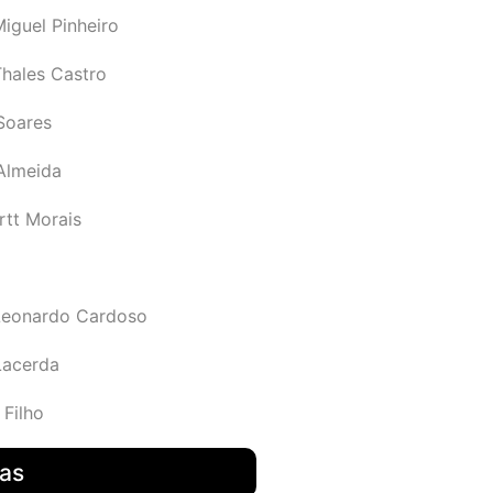
iguel Pinheiro
Thales Castro
Soares
 Almeida
rtt Morais
Leonardo Cardoso
Lacerda
 Filho
das