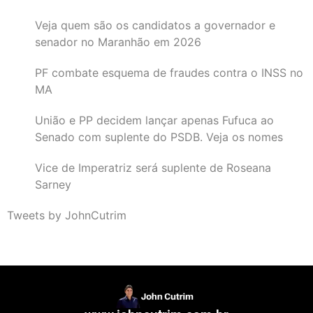
Veja quem são os candidatos a governador e
senador no Maranhão em 2026
PF combate esquema de fraudes contra o INSS no
MA
União e PP decidem lançar apenas Fufuca ao
Senado com suplente do PSDB. Veja os nomes
Vice de Imperatriz será suplente de Roseana
Sarney
Tweets by JohnCutrim