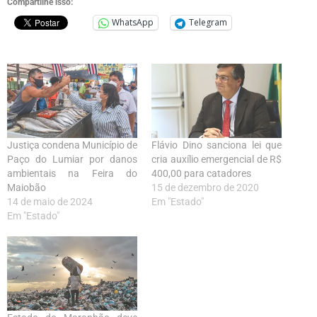
Compartilhe isso:
WhatsApp
Telegram
Justiça condena Município de
Flávio Dino sanciona lei que
Paço do Lumiar por danos
cria auxílio emergencial de R$
ambientais na Feira do
400,00 para catadores
Maiobão
15 de dezembro de 2020
14 de maio de 2024
Em "Estado"
Em "Estado"