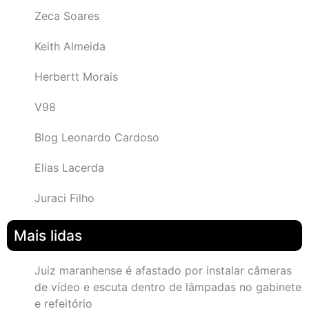
Zeca Soares
Keith Almeida
Herbertt Morais
V98
Blog Leonardo Cardoso
Elias Lacerda
Juraci Filho
Mais lidas
Juiz maranhense é afastado por instalar câmeras
de vídeo e escuta dentro de lâmpadas no gabinete
e refeitório