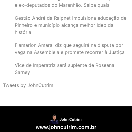
e ex-deputados do Maranhão. Saiba quais
Gestão André da Ralpnet impulsiona educação de
Pinheiro e município alcança melhor Ideb da
história
Flamarion Amaral diz que seguirá na disputa por
vaga na Assembleia e promete recorrer à Justiça
Vice de Imperatriz será suplente de Roseana
Sarney
Tweets by JohnCutrim
www.johncutrim.com.br