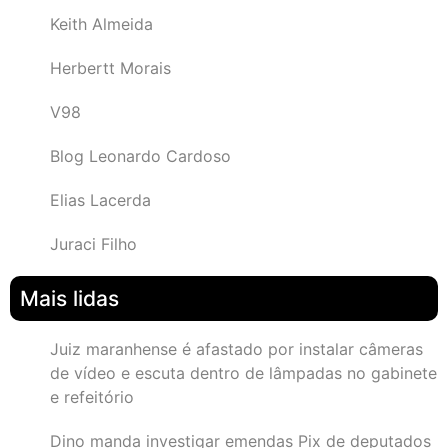
Keith Almeida
Herbertt Morais
V98
Blog Leonardo Cardoso
Elias Lacerda
Juraci Filho
Mais lidas
Juiz maranhense é afastado por instalar câmeras
de vídeo e escuta dentro de lâmpadas no gabinete
e refeitório
Dino manda investigar emendas Pix de deputados