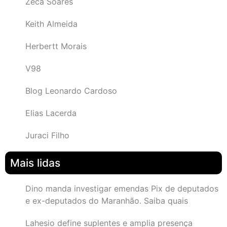
Zeca Soares
Keith Almeida
Herbertt Morais
V98
Blog Leonardo Cardoso
Elias Lacerda
Juraci Filho
Mais lidas
Dino manda investigar emendas Pix de deputados
e ex-deputados do Maranhão. Saiba quais
Lahesio define suplentes e amplia presença