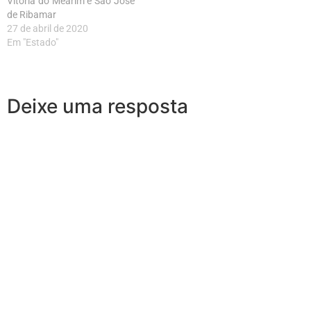
Vitória do Mearim e São José
de Ribamar
27 de abril de 2020
Em "Estado"
Deixe uma resposta