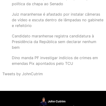
política da chapa ao Senado
Juiz maranhense é afastado por instalar câmeras
de vídeo e escuta dentro de lâmpadas no gabinete
e refeitório
Candidato maranhense registra candidatura à
Presidência da República sem declarar nenhum
bem
Dino manda PF investigar indícios de crimes em
emendas Pix apontados pelo TCU
Tweets by JohnCutrim