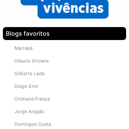
Blogs favoritos
Marrapá
Gláucio Ericeira
Gilberto Léda
Diego Emir
Cristiana França
Jorge Aragão
Domingos Costa