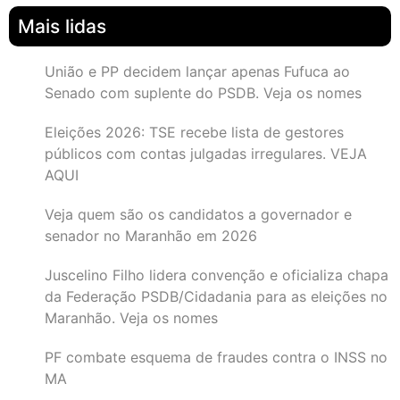
Mais lidas
União e PP decidem lançar apenas Fufuca ao
Senado com suplente do PSDB. Veja os nomes
Eleições 2026: TSE recebe lista de gestores
públicos com contas julgadas irregulares. VEJA
AQUI
Veja quem são os candidatos a governador e
senador no Maranhão em 2026
Juscelino Filho lidera convenção e oficializa chapa
da Federação PSDB/Cidadania para as eleições no
Maranhão. Veja os nomes
PF combate esquema de fraudes contra o INSS no
MA