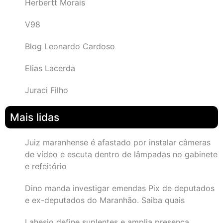
Herbertt Morais
V98
Blog Leonardo Cardoso
Elias Lacerda
Juraci Filho
Mais lidas
Juiz maranhense é afastado por instalar câmeras
de vídeo e escuta dentro de lâmpadas no gabinete
e refeitório
Dino manda investigar emendas Pix de deputados
e ex-deputados do Maranhão. Saiba quais
Lahesio define suplentes e amplia presença