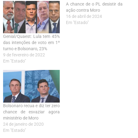
A chance de o PL desistir da
ação contra Moro
16 de abril de 2024
Em "Estado"
Genial/Quaest: Lula tem 45%
das intenções de voto em 1º
turno e Bolsonaro, 23%
9 de fevereiro de 2022
Em "Estado"
Bolsonaro recua e diz ter zero
chance de esvaziar agora
ministério de Moro
24 de janeiro de 2020
Em "Estado"