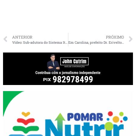
ANTERIOR
PRÓXIMO
Vídeo: Sub-adutora do Sistema Italuís rompe em trecho da barragem do Bacanga
Em Carolina, prefeito Dr. Erivelton faz entrega de cestas básicas à população