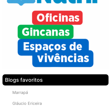
Blogs favoritos
Marrapá
Gláucio Ericeira