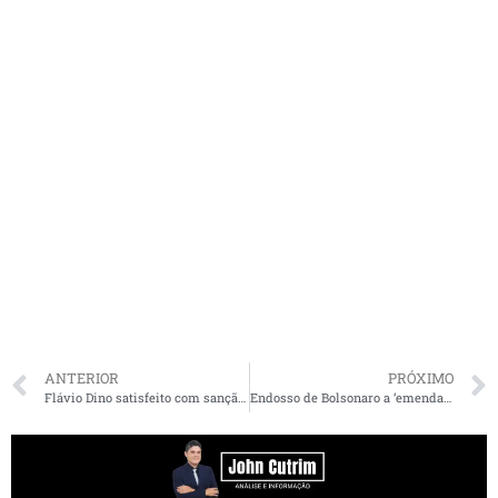
ANTERIOR
PRÓXIMO
Flávio Dino satisfeito com sanção de Bolsonaro ao juiz de garantias
Endosso de Bolsonaro a ‘emenda anti-Moro’ deve abrir crise