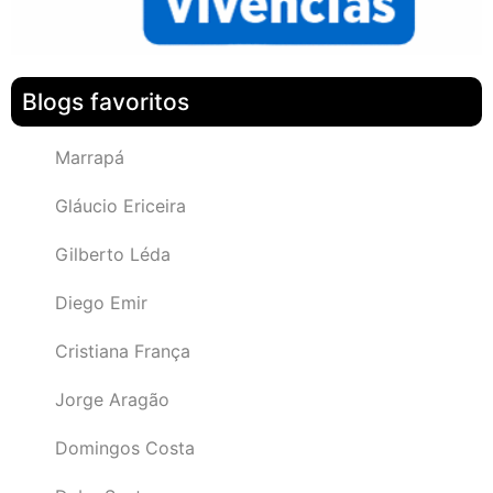
Blogs favoritos
Marrapá
Gláucio Ericeira
Gilberto Léda
Diego Emir
Cristiana França
Jorge Aragão
Domingos Costa