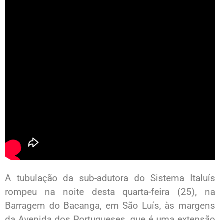
A tubulação da sub-adutora do Sistema Italuís
rompeu na noite desta quarta-feira (25), na
Barragem do Bacanga, em São Luís, às margens
da Avenida dos Portugueses, que é uma extensão