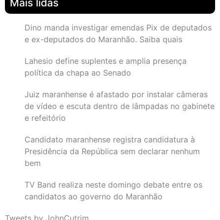
Mais lidas
Dino manda investigar emendas Pix de deputados
e ex-deputados do Maranhão. Saiba quais
Lahesio define suplentes e amplia presença
política da chapa ao Senado
Juiz maranhense é afastado por instalar câmeras
de vídeo e escuta dentro de lâmpadas no gabinete
e refeitório
Candidato maranhense registra candidatura à
Presidência da República sem declarar nenhum
bem
TV Band realiza neste domingo debate entre os
candidatos ao governo do Maranhão
Tweets by JohnCutrim