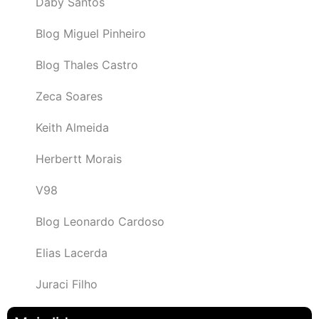
Daby Santos
Blog Miguel Pinheiro
Blog Thales Castro
Zeca Soares
Keith Almeida
Herbertt Morais
V98
Blog Leonardo Cardoso
Elias Lacerda
Juraci Filho