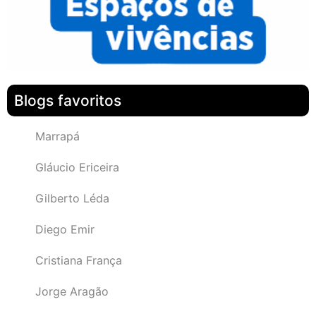
Blogs favoritos
Marrapá
Gláucio Ericeira
Gilberto Léda
Diego Emir
Cristiana França
Jorge Aragão