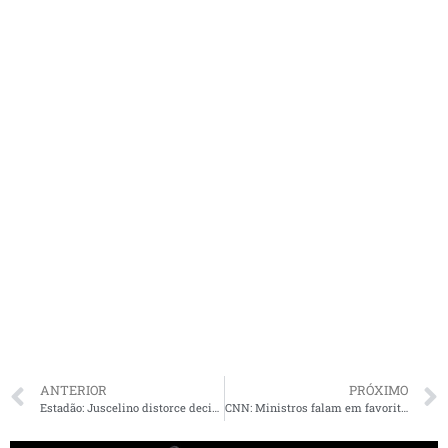
ANTERIOR
PRÓXIMO
Estadão: Juscelino distorce decisão do STF que devolveu cargo de prefeita à irmã
CNN: Ministros falam em favoritismo de Dino e narram “estratégia” do ministro para chegar ao STF