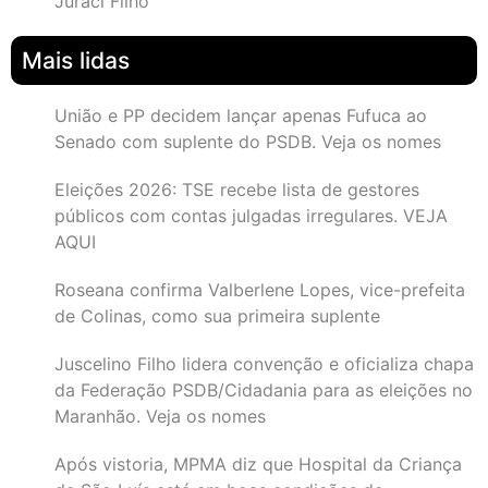
Juraci Filho
Mais lidas
União e PP decidem lançar apenas Fufuca ao
Senado com suplente do PSDB. Veja os nomes
Eleições 2026: TSE recebe lista de gestores
públicos com contas julgadas irregulares. VEJA
AQUI
Roseana confirma Valberlene Lopes, vice-prefeita
de Colinas, como sua primeira suplente
Juscelino Filho lidera convenção e oficializa chapa
da Federação PSDB/Cidadania para as eleições no
Maranhão. Veja os nomes
Após vistoria, MPMA diz que Hospital da Criança