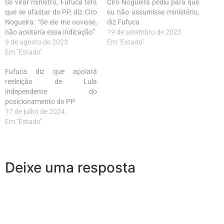
Se virar ministro, Fufuca terá
Ciro Nogueira pediu para que
que se afastar do PP, diz Ciro
eu não assumisse ministério,
Nogueira: “Se ele me ouvisse,
diz Fufuca
não aceitaria essa indicação”
19 de setembro de 2023
9 de agosto de 2023
Em "Estado"
Em "Estado"
Fufuca diz que apoiará
reeleição de Lula
independente do
posicionamento do PP
17 de julho de 2024
Em "Estado"
Deixe uma resposta