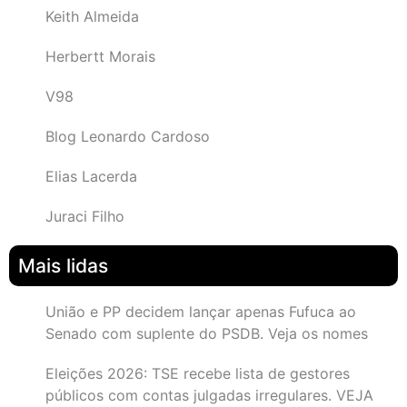
Keith Almeida
Herbertt Morais
V98
Blog Leonardo Cardoso
Elias Lacerda
Juraci Filho
Mais lidas
União e PP decidem lançar apenas Fufuca ao
Senado com suplente do PSDB. Veja os nomes
Eleições 2026: TSE recebe lista de gestores
públicos com contas julgadas irregulares. VEJA