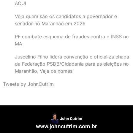
AQUI
Veja quem são os candidatos a governador e
senador no Maranhão em 2026
PF combate esquema de fraudes contra o INSS no
MA
Juscelino Filho lidera convenção e oficializa chapa
da Federação PSDB/Cidadania para as eleições no
Maranhão. Veja os nomes
Tweets by JohnCutrim
www.johncutrim.com.br