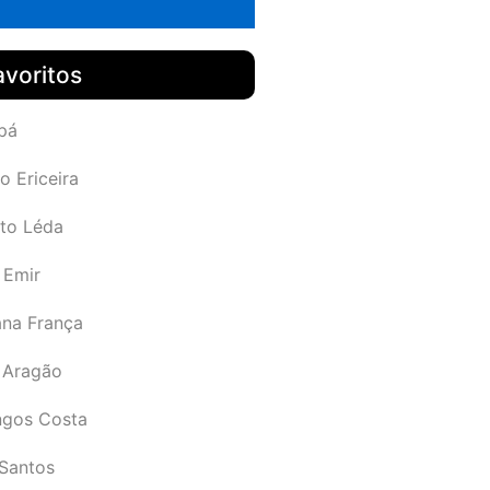
avoritos
pá
o Ericeira
rto Léda
 Emir
ana França
 Aragão
gos Costa
Santos