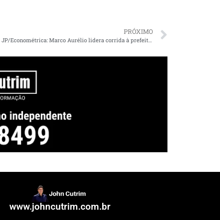
PRÓXIMO
Pesquisa JP/Econométrica: Marco Aurélio lidera corrida à prefeitura de Imperatriz
www.johncutrim.com.br