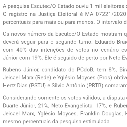
A pesquisa Escutec/O Estado ouviu 1 mil eleitores 
O registro na Justiça Eleitoral é MA 07221/202
percentuais para mais ou para menos. O intervalo 
Os novos número da Escutec/O Estado mostram que
deverá seguir para o segundo turno. Eduardo Brai
com 40% das intenções de votos no cenário es
Júnior com 19%. Ele é seguido de perto por Neto E
Rubens Júnior, candidato do PCdoB, tem 8%, Bi
Jeisael Marx (Rede) e Yglésio Moyses (Pros) obti
Hertz Dias (PSTU) e Silvio Antônio (PRTB) somara
Considerando somente os votos válidos, a disputa 
Duarte Júnior, 21%, Neto Evangelista, 17%, e Rube
Jeisael Marx, Yglésio Moyses, Franklin Douglas,
mesmo percentuais da pesquisa estimulada.