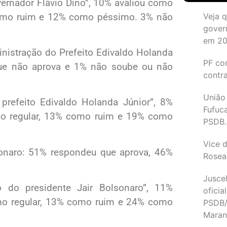
vernador Flávio Dino”, 10% avaliou como
omo ruim e 12% como péssimo. 3% não
Veja 
gover
em 2
inistração do Prefeito Edivaldo Holanda
PF co
que não aprova e 1% não soube ou não
contr
União
prefeito Edivaldo Holanda Júnior”, 8%
Fufuc
mo regular, 13% como ruim e 19% como
PSDB.
Vice d
onaro: 51% respondeu que aprova, 46%
Rosea
Juscel
o do presidente Jair Bolsonaro”, 11%
oficia
mo regular, 13% como ruim e 24% como
PSDB/
Maran