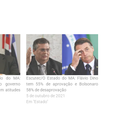
ado do MA:
Escutec/O Estado do MA: Flávio Dino
o governo
tem 55% de aprovação e Bolsonaro
am atitudes
58% de desaprovação
5 de outubro de 2021
Em "Estado"