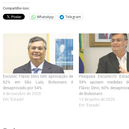
Compartilhe isso:
WhatsApp
Telegram
Escutec: Flávio Dino tem aprovação de
Pesquisa Escutec/O Est
62% em São Luís; Bolsonaro é
59% apoiam medidas d
desaprovado por 54%
Flávio Dino; 60% desaprov
9 de outubro de 2020
de Bolsonaro
Em "Estado"
13 de junho de 2020
Em "Estado"