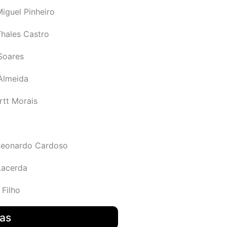
iguel Pinheiro
Thales Castro
Soares
 Almeida
rtt Morais
Leonardo Cardoso
Lacerda
 Filho
das