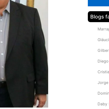
Blogs f
Marra
Gláuci
Gilbe
Diego
Cristi
Jorge
Domin
Daby 