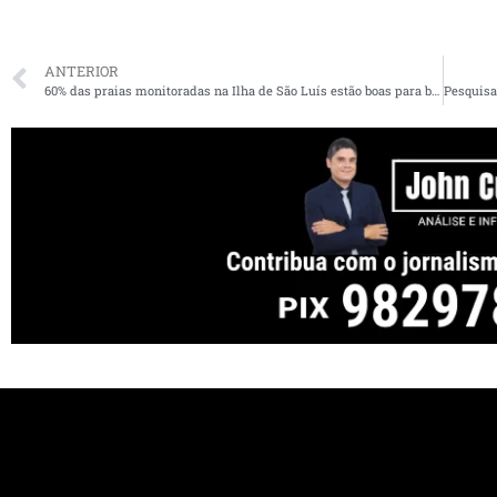
ANTERIOR
60% das praias monitoradas na Ilha de São Luís estão boas para banho, mostra relatório