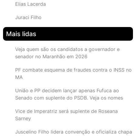
Elias Lacerda
Juraci Filho
Mais lidas
Veja quem são os candidatos a governador e
senador no Maranhão em 2026
PF combate esquema de fraudes contra o INSS no
MA
União e PP decidem lançar apenas Fufuca ao
Senado com suplente do PSDB. Veja os nomes
Vice de Imperatriz será suplente de Roseana
Sarney
Juscelino Filho lidera convenção e oficializa chapa