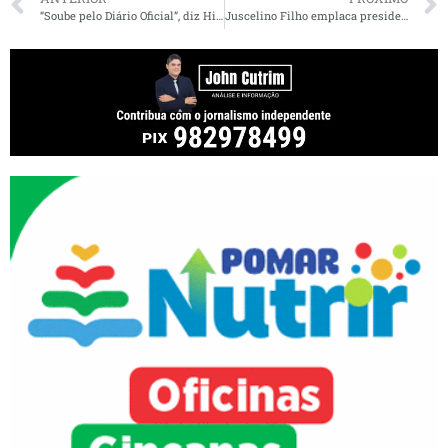
“Soube pelo Diário Oficial”, diz Hildo Rocha sobre exoneração de Ministério
Juscelino Filho emplaca presidente de entidade que tem R$ 3 bi para conectividade escolar