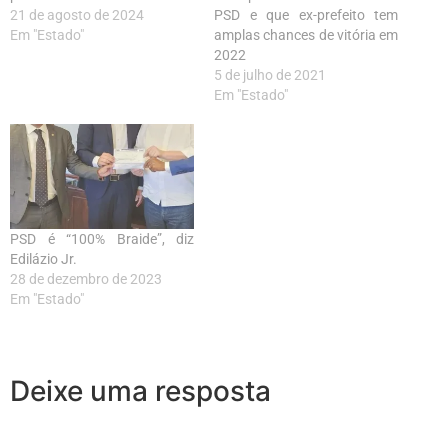
21 de agosto de 2024
PSD e que ex-prefeito tem
Em "Estado"
amplas chances de vitória em
2022
5 de julho de 2021
Em "Estado"
PSD é “100% Braide”, diz
Edilázio Jr.
28 de dezembro de 2023
Em "Estado"
Deixe uma resposta