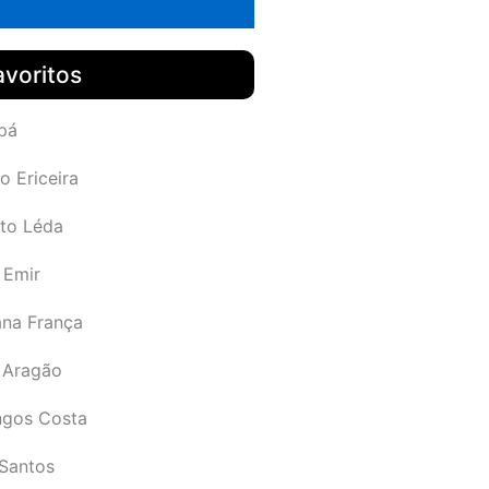
avoritos
pá
o Ericeira
rto Léda
 Emir
ana França
 Aragão
gos Costa
Santos