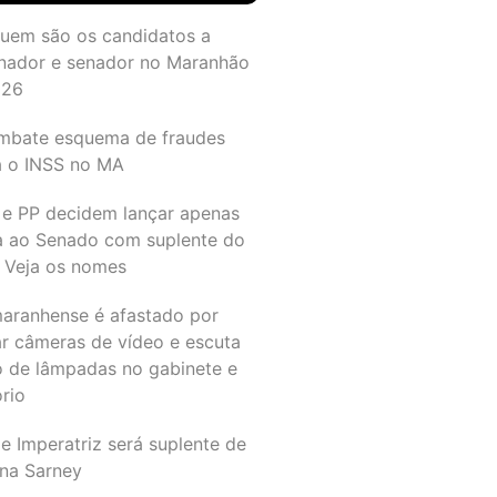
quem são os candidatos a
nador e senador no Maranhão
026
mbate esquema de fraudes
a o INSS no MA
 e PP decidem lançar apenas
a ao Senado com suplente do
 Veja os nomes
maranhense é afastado por
ar câmeras de vídeo e escuta
o de lâmpadas no gabinete e
ório
e Imperatriz será suplente de
na Sarney