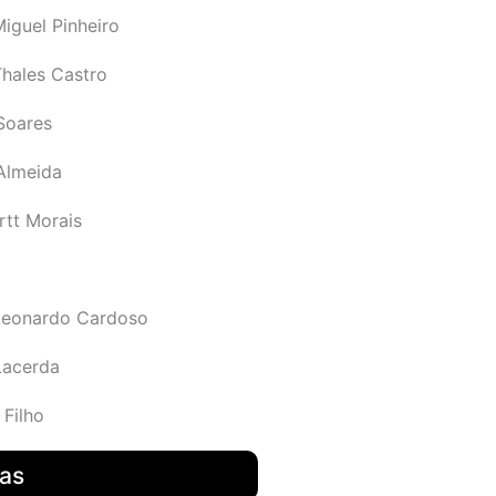
iguel Pinheiro
Thales Castro
Soares
 Almeida
rtt Morais
Leonardo Cardoso
Lacerda
 Filho
das