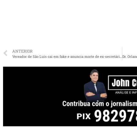
ANTERIOR
Vereador de São Luís cai em fake e anuncia morte de ex-secretário que está vivo. Veja o vídeo