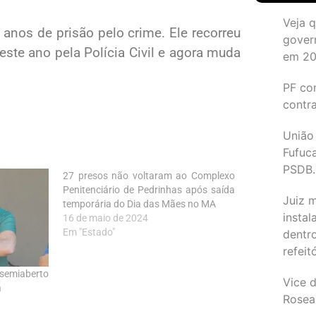
Veja 
anos de prisão pelo crime. Ele recorreu
gover
ste ano pela Polícia Civil e agora muda
em 2
PF co
contr
União
Fufuc
PSDB.
27 presos não voltaram ao Complexo
Penitenciário de Pedrinhas após saída
Juiz 
temporária do Dia das Mães no MA
instal
16 de maio de 2024
Em "Estado"
dentr
refeit
 semiaberto
Vice d
a
Rosea