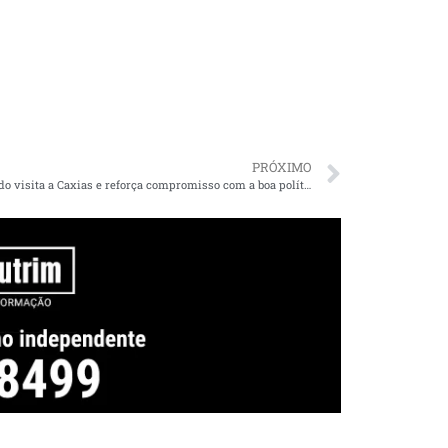
PRÓXIMO
Dr. Orlando visita a Caxias e reforça compromisso com a boa política e ações concretas