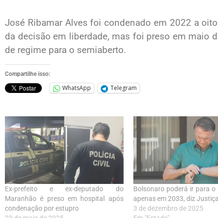
José Ribamar Alves foi condenado em 2022 a oito 
da decisão em liberdade, mas foi preso em maio de
de regime para o semiaberto.
Compartilhe isso:
WhatsApp
Telegram
Ex-prefeito e ex-deputado do
Bolsonaro poderá ir para o
Maranhão é preso em hospital após
apenas em 2033, diz Justiç
condenação por estupro
3 de dezembro de 2025