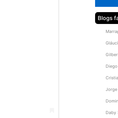
Blogs f
Marra
Gláuci
Gilbe
Diego
Cristi
Jorge
Domin
Daby 