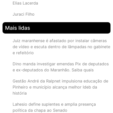
Elias Lacerda
Juraci Filho
Mais lidas
Juiz maranhense é afastado por instalar câmeras
de vídeo e escuta dentro de lâmpadas no gabinete
e refeitório
Dino manda investigar emendas Pix de deputados
e ex-deputados do Maranhão. Saiba quais
Gestão André da Ralpnet impulsiona educação de
Pinheiro e município alcança melhor Ideb da
história
Lahesio define suplentes e amplia presença
política da chapa ao Senado