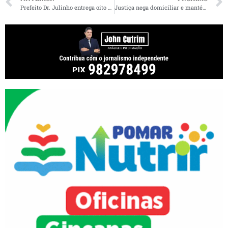
Prefeito Dr. Julinho entrega oito ruas pavimentadas no bairro Jaguarema
Justiça nega domiciliar e mantém presa patroa que torturou doméstica no MA