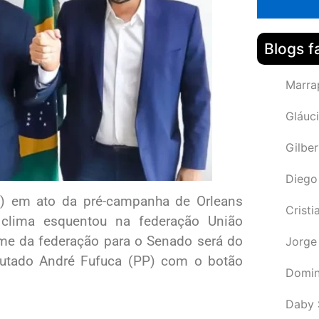
Blogs f
Marra
Gláuci
Gilbe
Diego
B) em ato da pré-campanha de Orleans
Cristi
clima esquentou na federação União
ome da federação para o Senado será do
Jorge
putado André Fufuca (PP) com o botão
Domin
Daby 