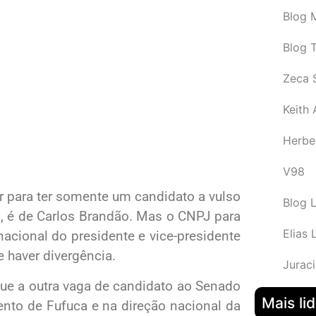
Blog M
Blog 
Zeca 
Keith
Herbe
V98
 para ter somente um candidato a vulso
Blog 
, é de Carlos Brandão. Mas o CNPJ para
Elias 
acional do presidente e vice-presidente
 haver divergência.
Juraci
que a outra vaga de candidato ao Senado
Mais li
nto de Fufuca e na direção nacional da