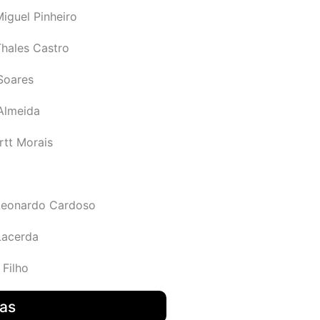
iguel Pinheiro
Thales Castro
Soares
 Almeida
rtt Morais
Leonardo Cardoso
Lacerda
 Filho
das