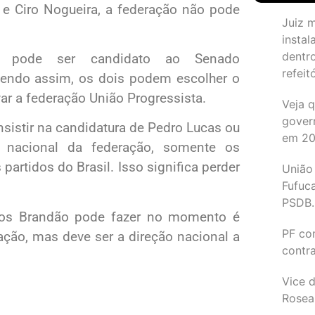
e Ciro Nogueira, a federação não pode
Juiz 
instal
dentr
a pode ser candidato ao Senado
refeit
endo assim, os dois podem escolher o
ar a federação União Progressista.
Veja 
gover
nsistir na candidatura de Pedro Lucas ou
em 2
nacional da federação, somente os
artidos do Brasil. Isso significa perder
União
Fufuc
PSDB.
rlos Brandão pode fazer no momento é
PF co
ação, mas deve ser a direção nacional a
contr
Vice d
Rosea