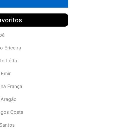
avoritos
pá
o Ericeira
rto Léda
 Emir
ana França
 Aragão
gos Costa
Santos