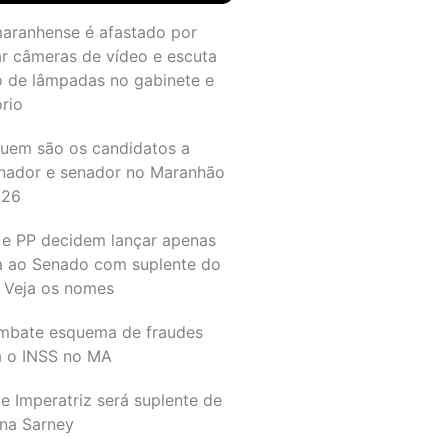
maranhense é afastado por
ar câmeras de vídeo e escuta
o de lâmpadas no gabinete e
ório
quem são os candidatos a
nador e senador no Maranhão
026
 e PP decidem lançar apenas
a ao Senado com suplente do
 Veja os nomes
mbate esquema de fraudes
a o INSS no MA
e Imperatriz será suplente de
na Sarney