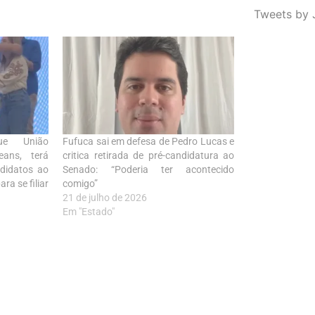
Tweets by 
ue União
Fufuca sai em defesa de Pedro Lucas e
eans, terá
critica retirada de pré-candidatura ao
didatos ao
Senado: “Poderia ter acontecido
ra se filiar
comigo”
21 de julho de 2026
Em "Estado"