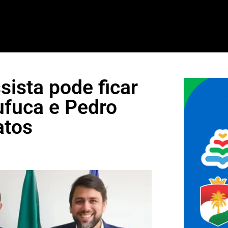
ista pode ficar
ufuca e Pedro
atos