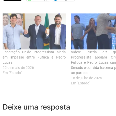
Federação União Progressista ainda
Vídeo: Rueda diz q
em impasse entre Fufuca e Pedro
Progressista apoiará Orl
Lucas
Fufuca e Pedro Lucas can
22 de maio de 2026
Senado e convida Iracema pa
Em "Estado"
ao partido
18 de julho de 2025
Em "Estado"
Deixe uma resposta