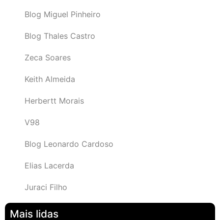
Blog Miguel Pinheiro
Blog Thales Castro
Zeca Soares
Keith Almeida
Herbertt Morais
V98
Blog Leonardo Cardoso
Elias Lacerda
Juraci Filho
Mais lidas