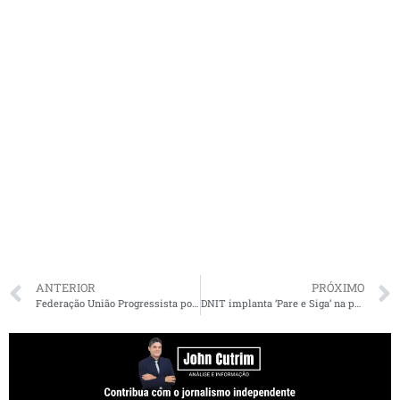
ANTERIOR
PRÓXIMO
Federação União Progressista pode ficar independente no MA e Fufuca e Pedro Lucas podem ser candidatos
DNIT implanta ‘Pare e Siga’ na ponte do Estreito dos Mosquitos, na BR-135/MA