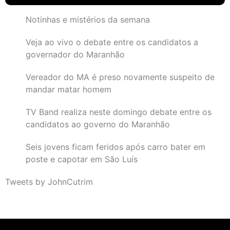
Notinhas e mistérios da semana
Veja ao vivo o debate entre os candidatos a
governador do Maranhão
Vereador do MA é preso novamente suspeito de
mandar matar homem
TV Band realiza neste domingo debate entre os
candidatos ao governo do Maranhão
Seis jovens ficam feridos após carro bater em
poste e capotar em São Luís
Tweets by JohnCutrim