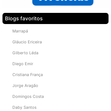
Blogs favoritos
Marrapá
Gláucio Ericeira
Gilberto Léda
Diego Emir
Cristiana França
Jorge Aragão
Domingos Costa
Daby Santos