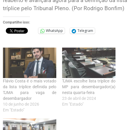
reaberto e avançará agora para a definição da lista
tríplice pelo Tribunal Pleno. (Por Rodrigo Bonfim)
Compartilhe isso:
WhatsApp
Telegram
Flávio Costa é o mais votado
TJMA escolhe lista tríplice do
da lista tríplice definida pelo
MP para desembargador(a)
TJMA para vaga de
nesta quarta-feira
desembargador
23 de abril de 2024
10 de junho de 2026
Em "Estado"
Em "Estado"