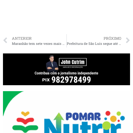
ANTERIOR
PRÓXIMO
Maranhão tem sete vezes mais pessoas recuperadas do que contaminadas por coronavírus
Prefeitura de São Luís segue até quinta-feira (23) com vacinação contra sarampo em postos volantes nos terminais de integração da capital