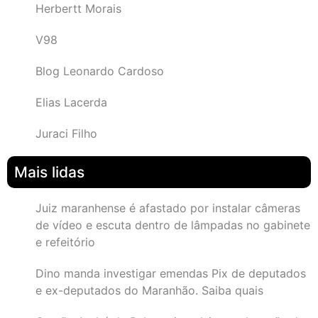
Herbertt Morais
V98
Blog Leonardo Cardoso
Elias Lacerda
Juraci Filho
Mais lidas
Juiz maranhense é afastado por instalar câmeras
de vídeo e escuta dentro de lâmpadas no gabinete
e refeitório
Dino manda investigar emendas Pix de deputados
e ex-deputados do Maranhão. Saiba quais