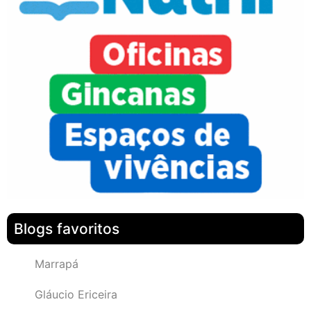
Blogs favoritos
Marrapá
Gláucio Ericeira