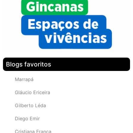
Blogs favoritos
Marrapá
Gláucio Ericeira
Gilberto Léda
Diego Emir
Cristiana França