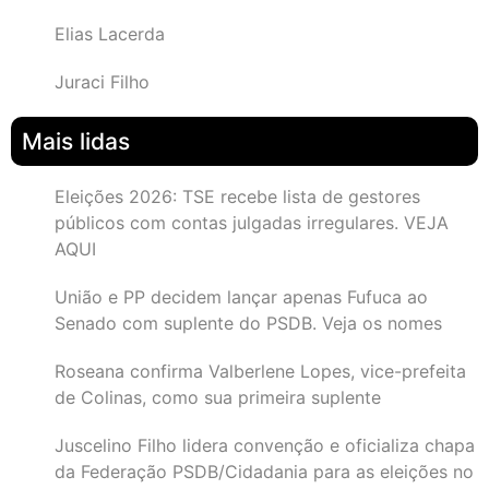
Elias Lacerda
Juraci Filho
Mais lidas
Eleições 2026: TSE recebe lista de gestores
públicos com contas julgadas irregulares. VEJA
AQUI
União e PP decidem lançar apenas Fufuca ao
Senado com suplente do PSDB. Veja os nomes
Roseana confirma Valberlene Lopes, vice-prefeita
de Colinas, como sua primeira suplente
Juscelino Filho lidera convenção e oficializa chapa
da Federação PSDB/Cidadania para as eleições no