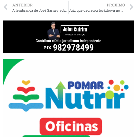
ANTERIOR
PRÓXIMO
A lembrança de José Sarney sobre a previsão feita por Helmut Schmidt, em 1994
Juiz que decretou lockdown no MA recebe ameaças de morte e vai à polícia