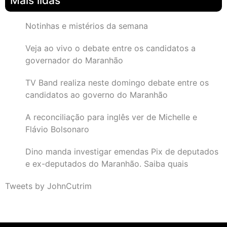
Mais lidas
Notinhas e mistérios da semana
Veja ao vivo o debate entre os candidatos a
governador do Maranhão
TV Band realiza neste domingo debate entre os
candidatos ao governo do Maranhão
A reconciliação para inglês ver de Michelle e
Flávio Bolsonaro
Dino manda investigar emendas Pix de deputados
e ex-deputados do Maranhão. Saiba quais
Tweets by JohnCutrim