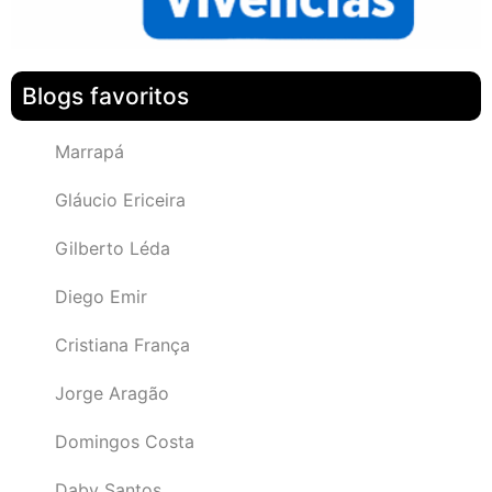
Blogs favoritos
Marrapá
Gláucio Ericeira
Gilberto Léda
Diego Emir
Cristiana França
Jorge Aragão
Domingos Costa
Daby Santos