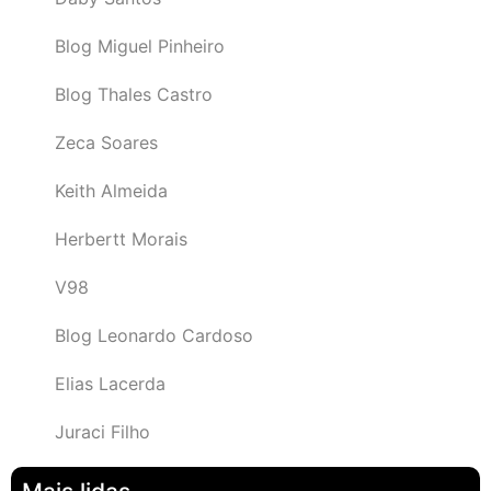
Blog Miguel Pinheiro
Blog Thales Castro
Zeca Soares
Keith Almeida
Herbertt Morais
V98
Blog Leonardo Cardoso
Elias Lacerda
Juraci Filho