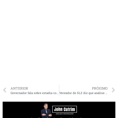
ANTERIOR
PRÓXIMO
Governador fala sobre estadia com Dino no litoral: “um dos homens mais inteligentes e íntegros da história do Brasil”
Vereador de SLZ diz que análise de Miltinho sobre Braide não ser candidato é torcida: “narrativa com um curtíssimo prazo de validade”