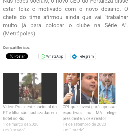
Nas redes sociais, o novo CEO do Fortaleza disse
estar feliz e motivado com o novo desafio. O
chefe do time afirmou ainda que vai “trabalhar
muito já para colocar o clube na Série A”.
(Metrópoles)
Compartilhe isso:
WhatsApp
Telegram
Vídeo: Presidente nacional do
CPI que investigará apostas
PT e filha são hostilizadas em
esportivas no MA elege
hotel no Rio
presidente, vice e relator
1 de março de 2020
14 de setembro de 2023
Em "Estado"
Em "Estado"