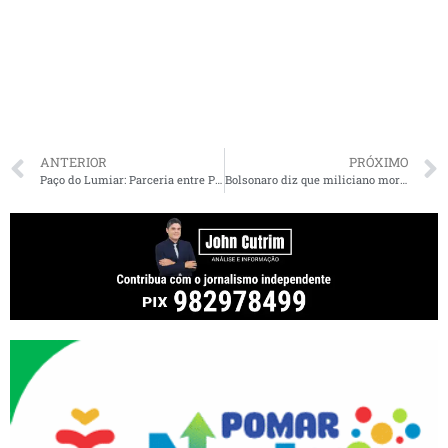
ANTERIOR
PRÓXIMO
Paço do Lumiar: Parceria entre Prefeitura e Governo do Estado vai ampliar os atendimentos de saúde no município
Bolsonaro diz que miliciano morto era um herói quando foi homenageado por Flávio