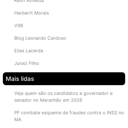
Keith Almeida
Herbertt Morais
V98
Blog Leonardo Cardoso
Elias Lacerda
Juraci Filho
Mais lidas
Veja quem são os candidatos a governador e
senador no Maranhão em 2026
PF combate esquema de fraudes contra o INSS no
MA