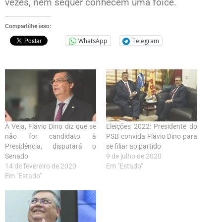
vezes, nem sequer conhecem uma foice.
Compartilhe isso:
WhatsApp
Telegram
À Veja, Flávio Dino diz que se
Eleições 2022: Presidente do
não for candidato à
PSB convida Flávio Dino para
Presidência, disputará o
se filiar ao partido
Senado
9 de julho de 2020
14 de fevereiro de 2020
Em "Estado"
Em "Estado"