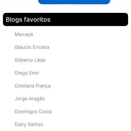
Blogs favoritos
Marrapá
Gláucio Ericeira
Gilberto Léda
Diego Emir
Cristiana França
Jorge Aragão
Domingos Costa
Daby Santos