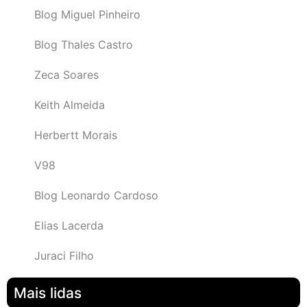
Blog Miguel Pinheiro
Blog Thales Castro
Zeca Soares
Keith Almeida
Herbertt Morais
V98
Blog Leonardo Cardoso
Elias Lacerda
Juraci Filho
Mais lidas