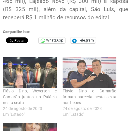
465 mil), Lajeado Novo (R$ 300 mil) e Raposa
(R$ 325 mil), além da capital, São Luís, que
receberá R$ 1 milhão de recursos do edital.
Compartilhe isso:
WhatsApp
Telegram
Flávio Dino, Weverton e
Flávio Dino e Camarão
Camarão juntos no Palácio
firmam parceria nesta sexta
nesta sexta
nos Leões
24 de agosto de 2023
24 de agosto de 2023
Em "Estado"
Em "Estado"