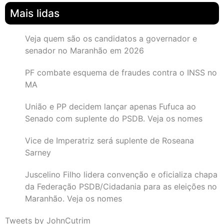
Mais lidas
Veja quem são os candidatos a governador e
senador no Maranhão em 2026
PF combate esquema de fraudes contra o INSS no
MA
União e PP decidem lançar apenas Fufuca ao
Senado com suplente do PSDB. Veja os nomes
Vice de Imperatriz será suplente de Roseana
Sarney
Juscelino Filho lidera convenção e oficializa chapa
da Federação PSDB/Cidadania para as eleições no
Maranhão. Veja os nomes
Tweets by JohnCutrim