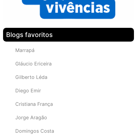
Blogs favoritos
Marrapá
Gláucio Ericeira
Gilberto Léda
Diego Emir
Cristiana França
Jorge Aragão
Domingos Costa