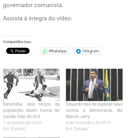
governador comunista.
Assista à íntegra do vídeo:
Compartilhe isso:
WhatsApp
Telegram
Datafolha: dois terços da
Eduardo terá de explicar falas
população dizem nunca ter
contra a democracia, diz
ouvido falar do AI-5
Márcio Jerry
1 de janeiro de 2020
5 de novembro de 2019
Em "Estado"
Em "Estado"