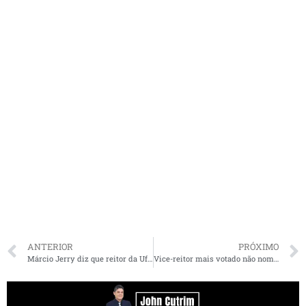
ANTERIOR
PRÓXIMO
Márcio Jerry diz que reitor da Ufma Natalino Salgado tem atitude deplorável e antidemocrática
Vice-reitor mais votado não nomeado por Natalino na UFMA diz que atitude foi desrespeito à democracia e autonomia