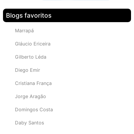
Blogs favoritos
Marrapá
Gláucio Ericeira
Gilberto Léda
Diego Emir
Cristiana França
Jorge Aragão
Domingos Costa
Daby Santos