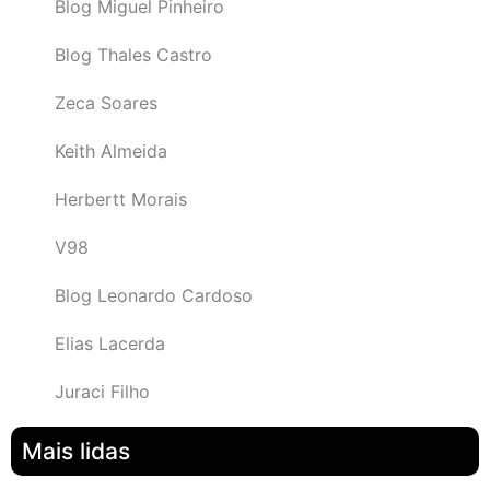
Blog Miguel Pinheiro
Blog Thales Castro
Zeca Soares
Keith Almeida
Herbertt Morais
V98
Blog Leonardo Cardoso
Elias Lacerda
Juraci Filho
Mais lidas