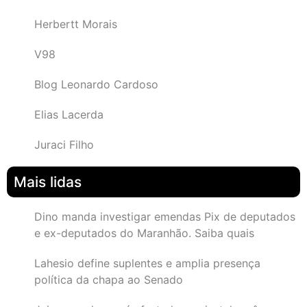
Herbertt Morais
V98
Blog Leonardo Cardoso
Elias Lacerda
Juraci Filho
Mais lidas
Dino manda investigar emendas Pix de deputados
e ex-deputados do Maranhão. Saiba quais
Lahesio define suplentes e amplia presença
política da chapa ao Senado