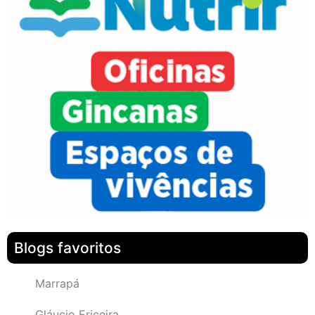
Blogs favoritos
Marrapá
Gláucio Ericeira