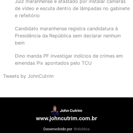
Juiz maranhense é afastado por instalar câmeras
de vídeo e escuta dentro de lâmpadas no gabinete
e refeitório
Candidato maranhense registra candidatura à
Presidência da República sem declarar nenhum
bem
Dino manda PF investigar indícios de crimes em
emendas Pix apontados pelo TCU
Tweets by JohnCutrim
www.johncutrim.com.br
Desenvolvido por
WebAtiva