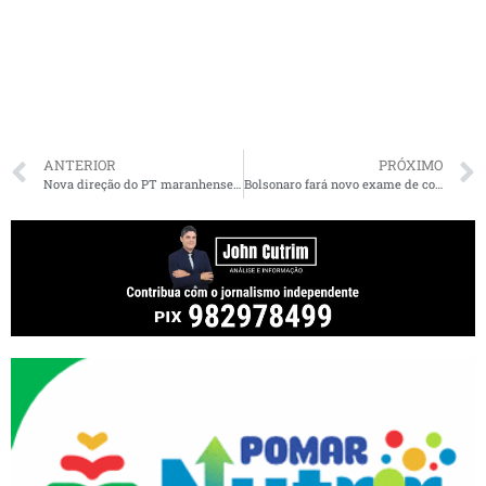
ANTERIOR
PRÓXIMO
Nova direção do PT maranhense é alinhada a Flávio Dino
Bolsonaro fará novo exame de coronavírus e ficará em isolamento