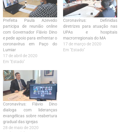
Prefeita Paula Azevedo
Coronavírus: Definidas
participa de reunião online
diretrizes para atuação nas
com Governador Flávio Dino
UPAs e hospitais
e pede apoio para enfrentar o
macrorregionais do MA
coronavírus em Paço do
17 de março de 2020
Lumiar
Em "Estado"
17 de abril de 2020
Em "Estado"
Coronavírus: Flávio Dino
dialoga com lideranças
evangélicas sobre reabertura
gradual das igrejas
28 de maio de 2020