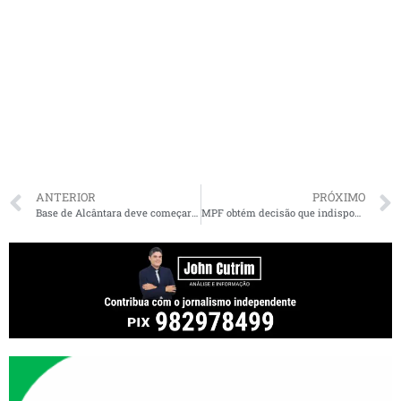
ANTERIOR
PRÓXIMO
Base de Alcântara deve começar a lançar orbitais no fim deste ano
MPF obtém decisão que indisponibiliza bens dos grupos Dimensão e Saga Engenharia