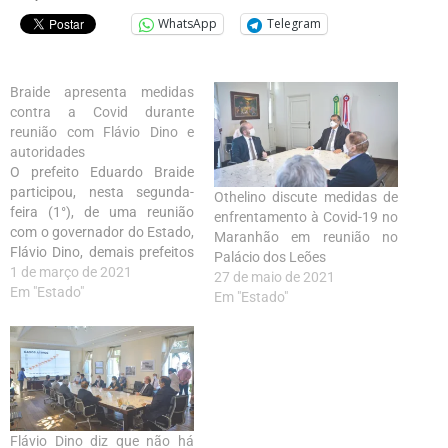
WhatsApp
Telegram
Braide apresenta medidas
contra a Covid durante
reunião com Flávio Dino e
autoridades
O prefeito Eduardo Braide
participou, nesta segunda-
Othelino discute medidas de
feira (1°), de uma reunião
enfrentamento à Covid-19 no
com o governador do Estado,
Maranhão em reunião no
Flávio Dino, demais prefeitos
Palácio dos Leões
da Grande Ilha de São Luís e
1 de março de 2021
27 de maio de 2021
autoridades estaduais para
Em "Estado"
Em "Estado"
discutir a situação da
pandemia e as medidas
preventivas para conter o
avanço da Covid-19. “Temos
trabalhado desde o início…
Flávio Dino diz que não há