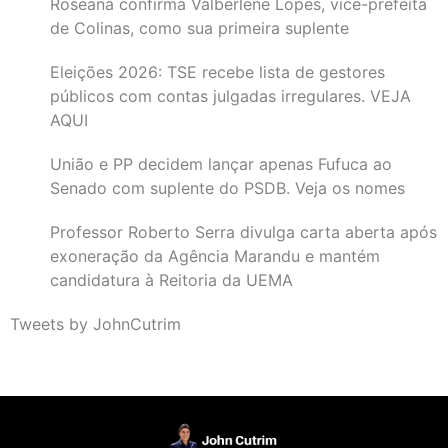
Roseana confirma Valberlene Lopes, vice-prefeita
de Colinas, como sua primeira suplente
Eleições 2026: TSE recebe lista de gestores
públicos com contas julgadas irregulares. VEJA
AQUI
União e PP decidem lançar apenas Fufuca ao
Senado com suplente do PSDB. Veja os nomes
Professor Roberto Serra divulga carta aberta após
exoneração da Agência Marandu e mantém
candidatura à Reitoria da UEMA
Tweets by JohnCutrim