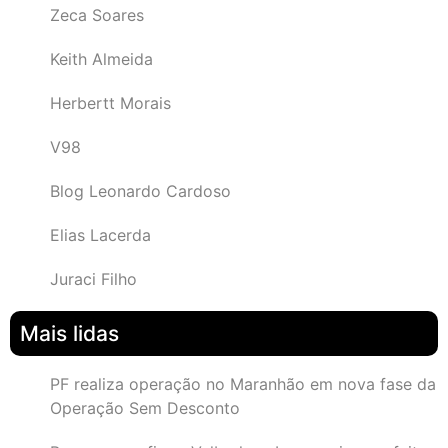
Zeca Soares
Keith Almeida
Herbertt Morais
V98
Blog Leonardo Cardoso
Elias Lacerda
Juraci Filho
Mais lidas
PF realiza operação no Maranhão em nova fase da
Operação Sem Desconto