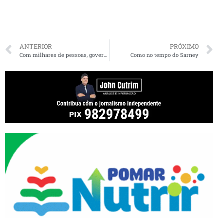
ANTERIOR
PRÓXIMO
Com milhares de pessoas, governador inaugura novo Calçadão de Imperatriz
Como no tempo do Sarney