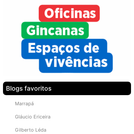
Blogs favoritos
Marrapá
Gláucio Ericeira
Gilberto Léda