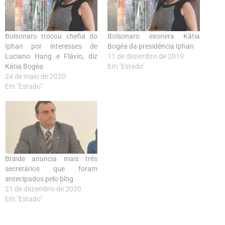
Bolsonaro trocou chefia do
Bolsonaro exonera Kátia
Iphan por interesses de
Bogéa da presidência Iphan
Luciano Hang e Flávio, diz
11 de dezembro de 2019
Kátia Bogéa
Em "Estado"
24 de maio de 2020
Em "Estado"
Braide anuncia mais três
secretários que foram
antecipados pelo blog
21 de dezembro de 2020
Em "Estado"