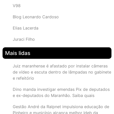
V98
Blog Leonardo Cardoso
Elias Lacerda
Juraci Filho
Mais lidas
Juiz maranhense é afastado por instalar câmeras
de vídeo e escuta dentro de lâmpadas no gabinete
e refeitório
Dino manda investigar emendas Pix de deputados
e ex-deputados do Maranhão. Saiba quais
Gestão André da Ralpnet impulsiona educação de
Pinheiro e município alcança melhor Ideb da