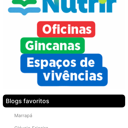
Blogs favoritos
Marrapá
Gláucio Ericeira