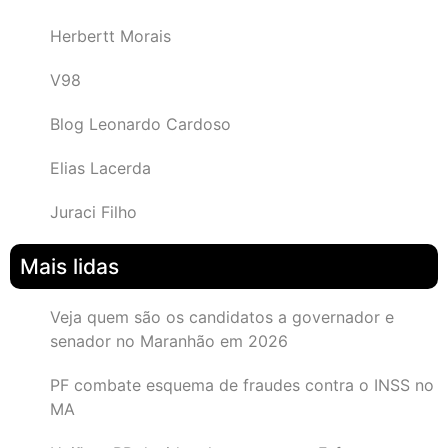
Herbertt Morais
V98
Blog Leonardo Cardoso
Elias Lacerda
Juraci Filho
Mais lidas
Veja quem são os candidatos a governador e
senador no Maranhão em 2026
PF combate esquema de fraudes contra o INSS no
MA