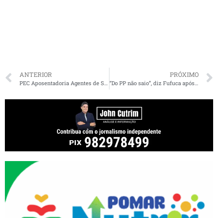
ANTERIOR
PRÓXIMO
PEC Aposentadoria Agentes de Saúde: Veja como votaram os deputados do Maranhão
“Do PP não saio”, diz Fufuca após ser afastado