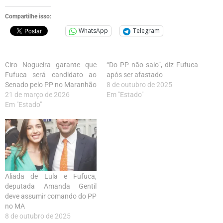
Compartilhe isso:
WhatsApp
Telegram
Ciro Nogueira garante que
“Do PP não saio”, diz Fufuca
Fufuca será candidato ao
após ser afastado
Senado pelo PP no Maranhão
8 de outubro de 2025
21 de março de 2026
Em "Estado"
Em "Estado"
Aliada de Lula e Fufuca,
deputada Amanda Gentil
deve assumir comando do PP
no MA
8 de outubro de 2025