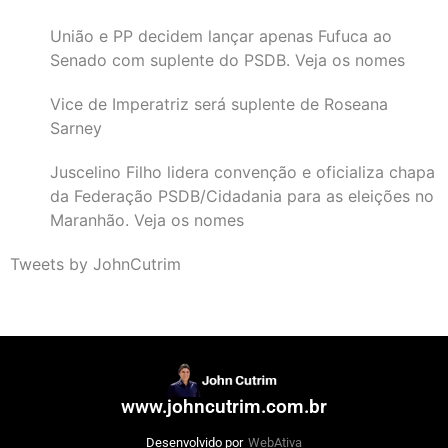
União e PP decidem lançar apenas Fufuca ao
Senado com suplente do PSDB. Veja os nomes
Vice de Imperatriz será suplente de Roseana
Sarney
Juscelino Filho lidera convenção e oficializa chapa
da Federação PSDB/Cidadania para as eleições no
Maranhão. Veja os nomes
Tweets by JohnCutrim
www.johncutrim.com.br
Desenvolvido por
WebAtiva