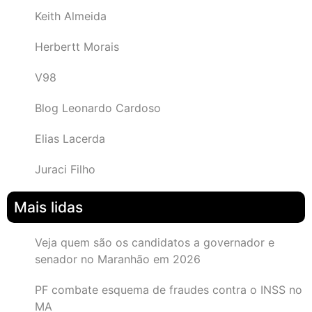
Keith Almeida
Herbertt Morais
V98
Blog Leonardo Cardoso
Elias Lacerda
Juraci Filho
Mais lidas
Veja quem são os candidatos a governador e
senador no Maranhão em 2026
PF combate esquema de fraudes contra o INSS no
MA