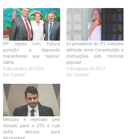
PP repete com Fufuca
Ex-presidente do PT, Genoino
punição a deputado
defende nova Constituição e
maranhense que “salvou”
instituições sob ‘controle
Dilma
popular’
8 de outubro de 2025
3 de agosto de 2021
Em "Estado"
Em "Estado"
Messias é rejeitado pelo
Senado para o STF, e Lula
sofre derrota para
Alcolumbre