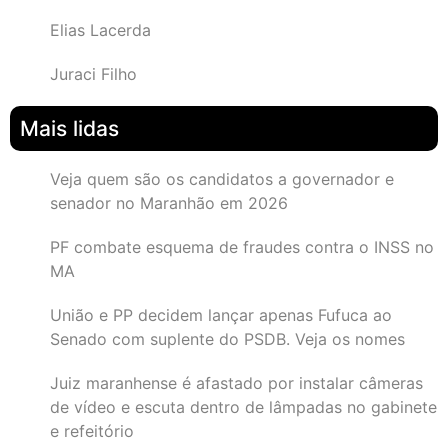
Elias Lacerda
Juraci Filho
Mais lidas
Veja quem são os candidatos a governador e
senador no Maranhão em 2026
PF combate esquema de fraudes contra o INSS no
MA
União e PP decidem lançar apenas Fufuca ao
Senado com suplente do PSDB. Veja os nomes
Juiz maranhense é afastado por instalar câmeras
de vídeo e escuta dentro de lâmpadas no gabinete
e refeitório