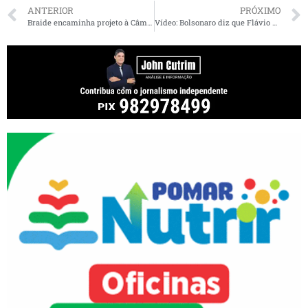
ANTERIOR
PRÓXIMO
Braide encaminha projeto à Câmara para compra direta de vacinas contra a Covid-19
Vídeo: Bolsonaro diz que Flávio Dino “não investiu na saúde”; veja qual a verdade sobre os recursos que o MA recebeu