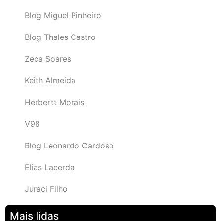
Blog Miguel Pinheiro
Blog Thales Castro
Zeca Soares
Keith Almeida
Herbertt Morais
V98
Blog Leonardo Cardoso
Elias Lacerda
Juraci Filho
Mais lidas