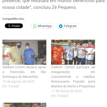
presente, que resultará em muitos benefícios para
nossa cidade”, concluiu Zé Pequeno.
Compartilhe isso:
WhatsApp
Telegram
Glalbert Cutrim declara apoio
Glalbert Cutrim participa de
a Tratorzão, em São
inauguração em
Domingos do Maranhão
Cantanhende e viabiliza
10 de agosto de 2020
Restaurante Popular para
Em "Estado"
Matões do Norte e Pirapemas
17 de março de 2023
Em "Estado"