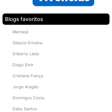
Blogs favoritos
Marrapá
Gláucio Ericeira
Gilberto Léda
Diego Emir
Cristiana França
Jorge Aragão
Domingos Costa
Daby Santos