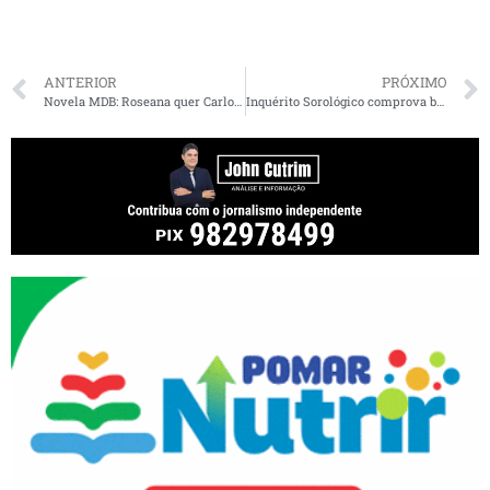
ANTERIOR
PRÓXIMO
Novela MDB: Roseana quer Carlos Madeira e Roberto Costa prefere Neto Evangelista
Inquérito Sorológico comprova baixa taxa de letalidade por Covid-19 no Maranhão