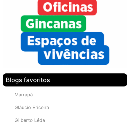
Blogs favoritos
Marrapá
Gláucio Ericeira
Gilberto Léda