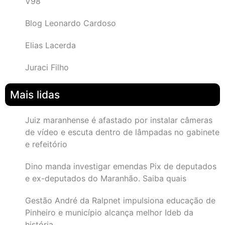
V98
Blog Leonardo Cardoso
Elias Lacerda
Juraci Filho
Mais lidas
Juiz maranhense é afastado por instalar câmeras
de vídeo e escuta dentro de lâmpadas no gabinete
e refeitório
Dino manda investigar emendas Pix de deputados
e ex-deputados do Maranhão. Saiba quais
Gestão André da Ralpnet impulsiona educação de
Pinheiro e município alcança melhor Ideb da
história