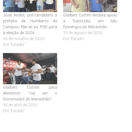
José André, pré-candidato a
Glalbert Cutrim declara apoio
prefeito de Humberto de
a Tratorzão, em São
Campos, filia-se ao PSD para
Domingos do Maranhão
a eleição de 2024
10 de agosto de 2020
26 de outubro de 2023
Em "Estado"
Em "Estado"
Glalbert Cutrim para
Weverton: “vai ser o
Governador do Maranhão”
30 de abril de 2022
Em "Estado"