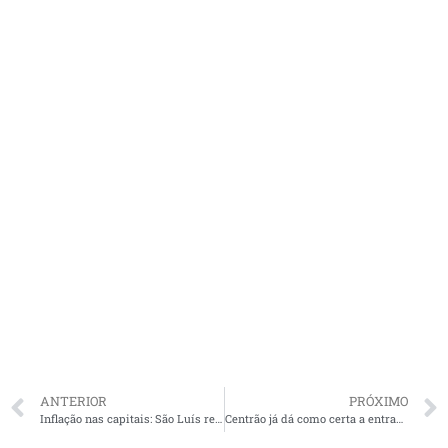
ANTERIOR
PRÓXIMO
Inflação nas capitais: São Luís registra menor alta do IPCA em 12 meses
Centrão já dá como certa a entrada de Fufuca e outros nomes no governo Lula. Veja o que pode mudar