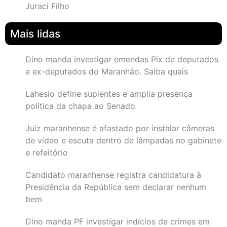
Juraci Filho
Mais lidas
Dino manda investigar emendas Pix de deputados
e ex-deputados do Maranhão. Saiba quais
Lahesio define suplentes e amplia presença
política da chapa ao Senado
Juiz maranhense é afastado por instalar câmeras
de vídeo e escuta dentro de lâmpadas no gabinete
e refeitório
Candidato maranhense registra candidatura à
Presidência da República sem declarar nenhum
bem
Dino manda PF investigar indícios de crimes em