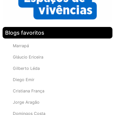
Blogs favoritos
Marrapá
Gláucio Ericeira
Gilberto Léda
Diego Emir
Cristiana França
Jorge Aragão
Domingos Costa