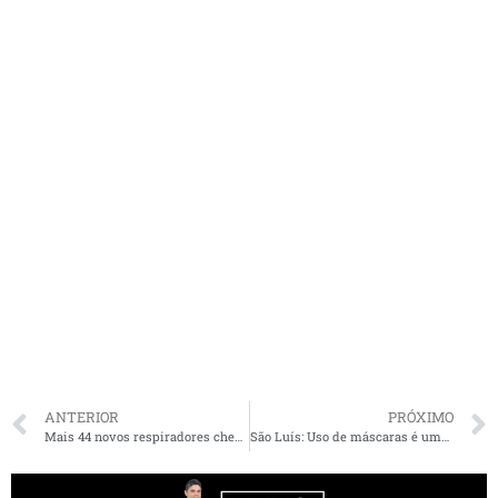
ANTERIOR
PRÓXIMO
Mais 44 novos respiradores chegam ao Maranhão para salvar vidas
São Luís: Uso de máscaras é uma das determinações mais cumpridas no lockdown na proteção à Covid-19