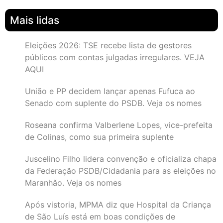
Mais lidas
Eleições 2026: TSE recebe lista de gestores
públicos com contas julgadas irregulares. VEJA
AQUI
União e PP decidem lançar apenas Fufuca ao
Senado com suplente do PSDB. Veja os nomes
Roseana confirma Valberlene Lopes, vice-prefeita
de Colinas, como sua primeira suplente
Juscelino Filho lidera convenção e oficializa chapa
da Federação PSDB/Cidadania para as eleições no
Maranhão. Veja os nomes
Após vistoria, MPMA diz que Hospital da Criança
de São Luís está em boas condições de