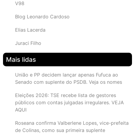
V98
Blog Leonardo Cardoso
Elias Lacerda
Juraci Filho
Mais lidas
União e PP decidem lançar apenas Fufuca ao
Senado com suplente do PSDB. Veja os nomes
Eleições 2026: TSE recebe lista de gestores
públicos com contas julgadas irregulares. VEJA
AQUI
Roseana confirma Valberlene Lopes, vice-prefeita
de Colinas, como sua primeira suplente