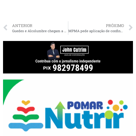
ANTERIOR
PRÓXIMO
Guedes e Alcolumbre chegam a acordo e fecham em R$ 120 bilhões pacote de socorro a estados e municípios
MPMA pede aplicação de confinamento (lockdown) nos municípios da Ilha de São Luís