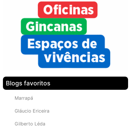
Blogs favoritos
Marrapá
Gláucio Ericeira
Gilberto Léda