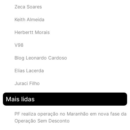
Zeca Soares
Keith Almeida
Herbertt Morais
V98
Blog Leonardo Cardoso
Elias Lacerda
Juraci Filho
Mais lidas
PF realiza operação no Maranhão em nova fase da
Operação Sem Desconto