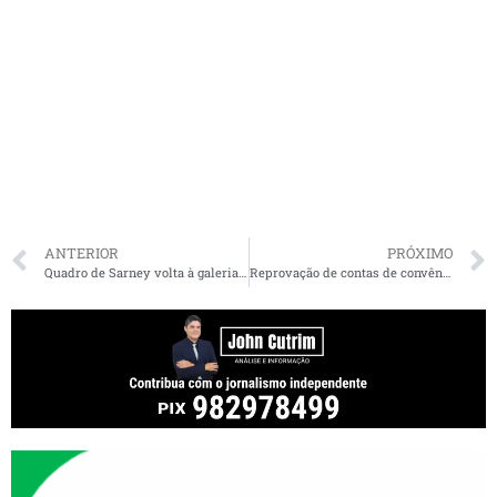
ANTERIOR
PRÓXIMO
Quadro de Sarney volta à galeria de ex-presidentes do Senado
Reprovação de contas de convênio resulta em débito de R$ 2,6 milhões para a ex-deputada Teresa Murad