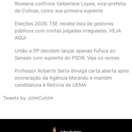
Roseana confirma Valberlene Lopes, vice-prefeita
de Colinas, como sua primeira suplente
Eleições 2026: TSE recebe lista de gestores
públicos com contas julgadas irregulares. VEJA
AQUI
União e PP decidem lançar apenas Fufuca ao
Senado com suplente do PSDB. Veja os nomes
Professor Roberto Serra divulga carta aberta após
exoneração da Agência Marandu e mantém
candidatura à Reitoria da UEMA
Tweets by JohnCutrim