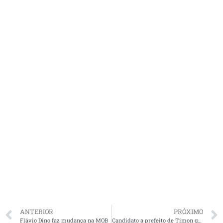
ANTERIOR
PRÓXIMO
Flávio Dino faz mudança na MOB
Candidato a prefeito de Timon gera polêmica ao propor creches norturnas