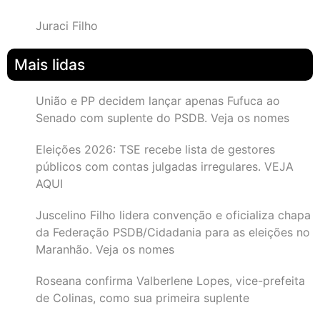
Juraci Filho
Mais lidas
União e PP decidem lançar apenas Fufuca ao
Senado com suplente do PSDB. Veja os nomes
Eleições 2026: TSE recebe lista de gestores
públicos com contas julgadas irregulares. VEJA
AQUI
Juscelino Filho lidera convenção e oficializa chapa
da Federação PSDB/Cidadania para as eleições no
Maranhão. Veja os nomes
Roseana confirma Valberlene Lopes, vice-prefeita
de Colinas, como sua primeira suplente