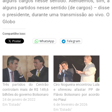
alguns cargos nesse sentido. Atendemos, sim, a
alguns partidos nesse sentido (de cargos) – disse
o presidente, durante uma transmissão ao vivo. O
Globo
Compartilhe isso:
WhatsApp
Telegram
Três partidos do Centrão
Ciro Nogueira encontrou Lula
controlam mais de R$ 149,6
e ofereceu afastar PP de
bilhões do governo Bolsonaro
Flávio Bolsonaro por acordo
24 de janeiro de 2022
no Piauí
Em "Estado"
6 de fevereiro de 2026
Em "Estado"