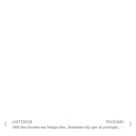
ANTERIOR
PRÓXIMO
100% das Escolas em Tempo Integral do Maranhão continuam ofertando atividades não presenciais para estudantes
Bolsonaro diz que ‘só prestigia manifestações’ e que Moro agiu de forma ‘covarde’ e defendia ‘outra ideologia’