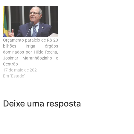
Orçamento paralelo de R$ 20
bilhões irriga órgãos
dominados por Hildo Rocha,
Josimar Maranhãozinho e
Centrão
17 de maio de 2021
Em "Estado"
Deixe uma resposta