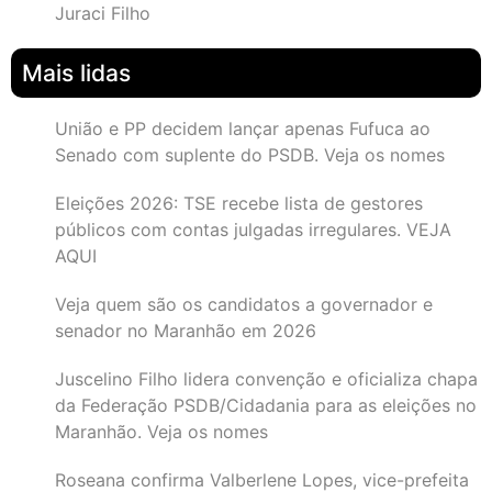
Juraci Filho
Mais lidas
União e PP decidem lançar apenas Fufuca ao
Senado com suplente do PSDB. Veja os nomes
Eleições 2026: TSE recebe lista de gestores
públicos com contas julgadas irregulares. VEJA
AQUI
Veja quem são os candidatos a governador e
senador no Maranhão em 2026
Juscelino Filho lidera convenção e oficializa chapa
da Federação PSDB/Cidadania para as eleições no
Maranhão. Veja os nomes
Roseana confirma Valberlene Lopes, vice-prefeita