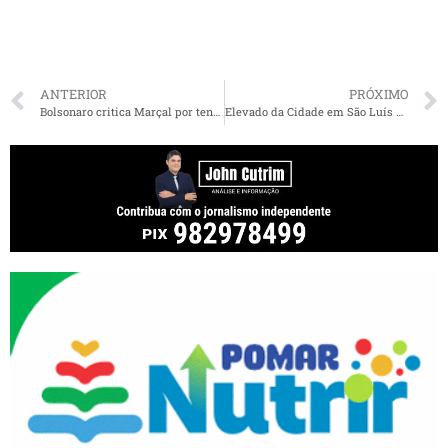
ANTERIOR
PRÓXIMO
Bolsonaro critica Marçal por tentar “fazer palanque” na Paulista
Elevado da Cidade em São Luís é liberado para o trânsito de veículos. Veja como ficou