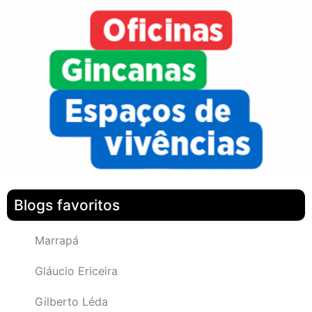
Blogs favoritos
Marrapá
Gláucio Ericeira
Gilberto Léda