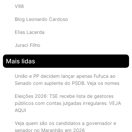
V98
Blog Leonardo Cardoso
Elias Lacerda
Juraci Filho
Mais lidas
União e PP decidem lançar apenas Fufuca ao
Senado com suplente do PSDB. Veja os nomes
Eleições 2026: TSE recebe lista de gestores
públicos com contas julgadas irregulares. VEJA
AQUI
Veja quem são os candidatos a governador e
senador no Maranhão em 2026