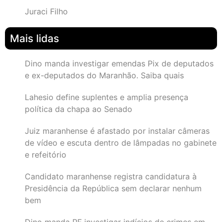
Juraci Filho
Mais lidas
Dino manda investigar emendas Pix de deputados
e ex-deputados do Maranhão. Saiba quais
Lahesio define suplentes e amplia presença
política da chapa ao Senado
Juiz maranhense é afastado por instalar câmeras
de vídeo e escuta dentro de lâmpadas no gabinete
e refeitório
Candidato maranhense registra candidatura à
Presidência da República sem declarar nenhum
bem
Dino manda PF investigar indícios de crimes em