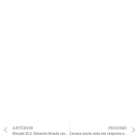
ANTERIOR
PRÓXIMO
Eleição SLZ: Eduardo Braide recebe apoio do PSC
Ceuma emite nota em resposta a críticas de aluna de Medicina