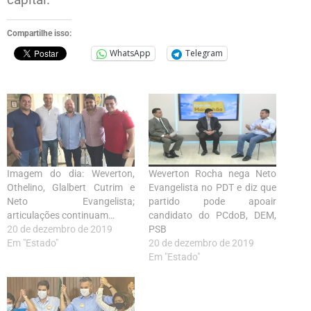
Compartilhe isso:
WhatsApp
Telegram
Imagem do dia: Weverton,
Weverton Rocha nega Neto
Othelino, Glalbert Cutrim e
Evangelista no PDT e diz que
Neto Evangelista;
partido pode apoair
articulações continuam…
candidato do PCdoB, DEM,
20 de dezembro de 2019
PSB
Em "Estado"
20 de dezembro de 2019
Em "Estado"